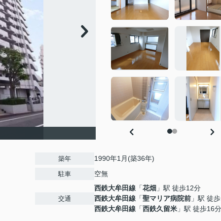
1990年1月(築36年)
築年
空無
駐車
西鉄大牟田線
「
花畑
」駅 徒歩12分
西鉄大牟田線
「
聖マリア病院前
」駅 徒歩
交通
西鉄大牟田線
「
西鉄久留米
」駅 徒歩16