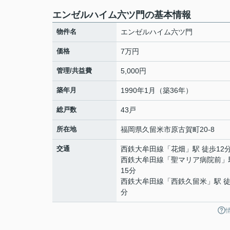
エンゼルハイム六ツ門の基本情報
物件名
エンゼルハイム六ツ門
価格
7万円
管理/共益費
5,000円
築年月
1990年1月（築36年）
総戸数
43戸
所在地
福岡県
久留米市
原古賀町
20-8
交通
西鉄大牟田線
「
花畑
」駅 徒歩12
西鉄大牟田線
「
聖マリア病院前
」
15分
西鉄大牟田線
「
西鉄久留米
」駅 徒
分