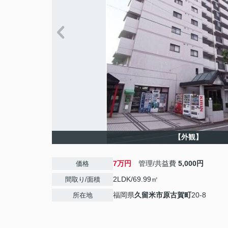
【外観】
7万円
管理/共益費
5,000円
価格
2LDK/69.99㎡
間取り/面積
福岡県
久留米市
原古賀町
20-8
所在地