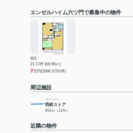
エンゼルハイム六ツ門で募集中の物件
603
21.17坪 (69.99㎡)
7
万円(3306.57円/坪)
周辺施設
スーパー
西鉄ストア
952ｍ（12分）
近隣の物件