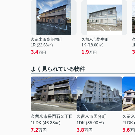
久留米市高良内町
久留米市野中町
1R (22.68㎡)
1K (18.00㎡)
1
3.4
1.9
3
万円
万円
よく見られている物件
久留米市長門石３丁目
久留米市国分町
久留米
1LDK (46.33㎡)
1DK (35.00㎡)
2LDK 
7.2
3.8
5.6
万円
万円
万