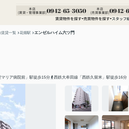
本店
本店
0942-65-3050
0942-6
(賃貸・管理事業部)
(売買事業部)
賃貸物件を探す
売買物件を探す
スタッフ
エンゼルハイム六ツ門
の賃貸一覧
花畑駅
マリア病院前」駅徒歩15分
西鉄大牟田線「西鉄久留米」駅徒歩16分