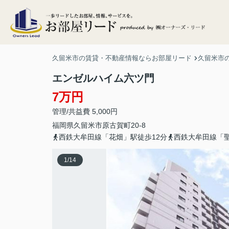
久留米市の賃貸・不動産情報ならお部屋リード
久留米市
エンゼルハイム六ツ門
7万円
管理/共益費 5,000円
福岡県
久留米市
原古賀町
20-8
西鉄大牟田線「花畑」駅徒歩12分
西鉄大牟田線「聖
1
/
14