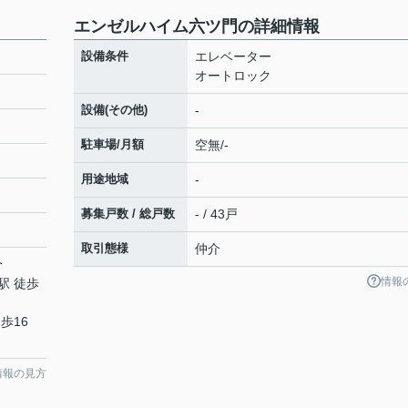
エンゼルハイム六ツ門の詳細情報
設備条件
エレベーター
オートロック
設備(その他)
-
駐車場/月額
空無/-
用途地域
-
募集戸数 / 総戸数
- / 43戸
取引態様
仲介
分
情報
駅 徒歩
歩16
情報の見方