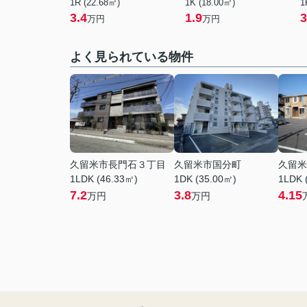
1R (22.68㎡)
1K (18.00㎡)
1
3.4
1.9
3
万円
万円
よく見られている物件
久留米市長門石３丁目
久留米市国分町
久留米
1LDK (46.33㎡)
1DK (35.00㎡)
1LDK 
7.2
3.8
4.15
万円
万円