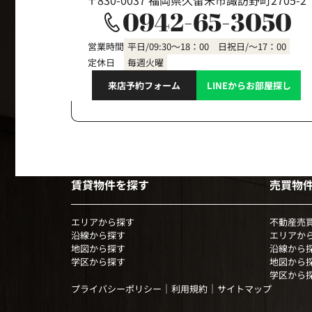
〒830-0037 福岡県久留米市諏訪野町2705-2
0942-65-3050
営業時間
平日/09:30～18：00 日祝日/～17：00
定休日
毎週火曜
来店予約フォーム
LINEからお部屋探し
賃貸物件を探す
売買物
エリアから探す
不動産売
沿線から探す
エリアか
地図から探す
沿線から
学区から探す
地図から
学区から
｜
｜
プライバシーポリシー
利用規約
サイトマップ