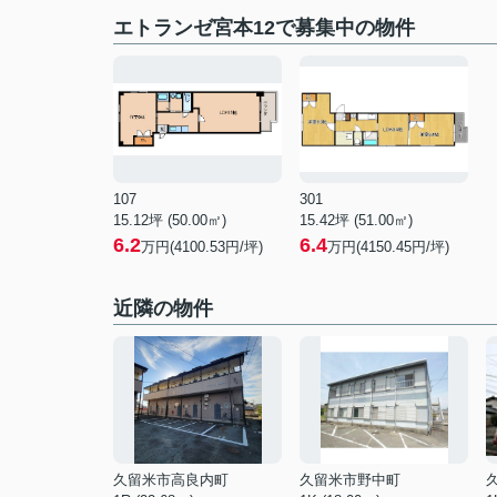
エトランゼ宮本12で募集中の物件
107
301
15.12坪 (50.00㎡)
15.42坪 (51.00㎡)
6.2
6.4
万円(4100.53円/坪)
万円(4150.45円/坪)
近隣の物件
久留米市高良内町
久留米市野中町