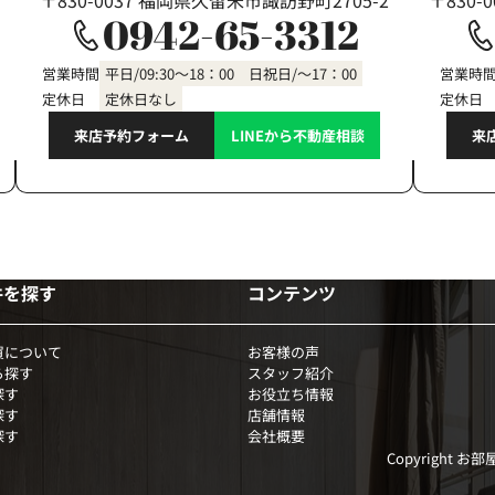
〒830-0037 福岡県久留米市諏訪野町2705-2
〒830-
0942-65-3312
営業時間
平日/09:30～18：00 日祝日/～17：00
営業時
定休日
定休日なし
定休日
来店予約フォーム
LINEから不動産相談
来
件を探す
コンテンツ
買について
お客様の声
ら探す
スタッフ紹介
探す
お役立ち情報
探す
店舗情報
探す
会社概要
Copyright お