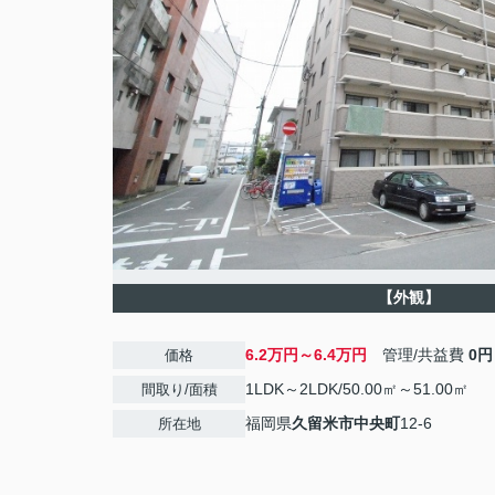
【外観】
6.2万円～6.4万円
管理/共益費
0円
価格
1LDK～2LDK/50.00㎡～51.00㎡
間取り/面積
福岡県
久留米市
中央町
12-6
所在地