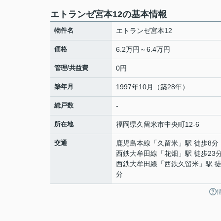
エトランゼ宮本12の基本情報
物件名
エトランゼ宮本12
価格
6.2万円～6.4万円
管理/共益費
0円
築年月
1997年10月（築28年）
総戸数
-
所在地
福岡県
久留米市
中央町
12-6
交通
鹿児島本線
「
久留米
」駅 徒歩8分
西鉄大牟田線
「
花畑
」駅 徒歩23
西鉄大牟田線
「
西鉄久留米
」駅 徒
分