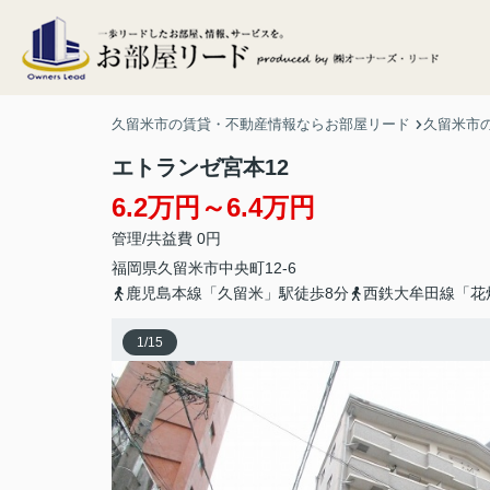
久留米市の賃貸・不動産情報ならお部屋リード
久留米市
エトランゼ宮本12
6.2万円～6.4万円
管理/共益費 0円
福岡県
久留米市
中央町
12-6
鹿児島本線「久留米」駅徒歩8分
西鉄大牟田線「花
1
/
15