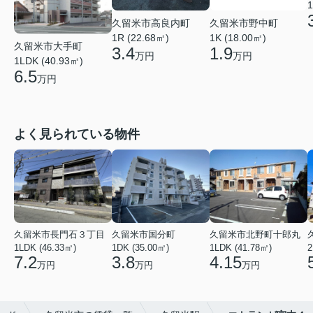
1
久留米市高良内町
久留米市野中町
1R (22.68㎡)
1K (18.00㎡)
久留米市大手町
3.4
1.9
万円
万円
1LDK (40.93㎡)
6.5
万円
よく見られている物件
久留米市長門石３丁目
久留米市国分町
久留米市北野町十郎丸
1LDK (46.33㎡)
1DK (35.00㎡)
1LDK (41.78㎡)
2
7.2
3.8
4.15
万円
万円
万円