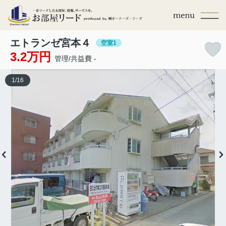
エトランゼ宮本４
空室1
3.2万円
管理/共益費 -
1
/
16