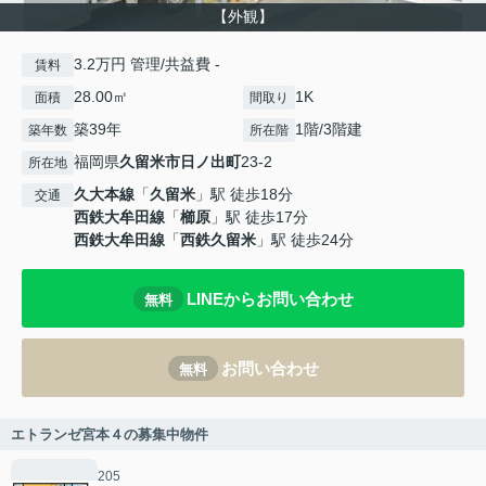
【外観】
3.2万円 管理/共益費 -
賃料
28.00㎡
1K
面積
間取り
築39年
1階/3階建
築年数
所在階
福岡県
久留米市
日ノ出町
23-2
所在地
久大本線
「
久留米
」駅 徒歩18分
交通
西鉄大牟田線
「
櫛原
」駅 徒歩17分
西鉄大牟田線
「
西鉄久留米
」駅 徒歩24分
LINEからお問い合わせ
無料
お問い合わせ
無料
エトランゼ宮本４の募集中物件
205