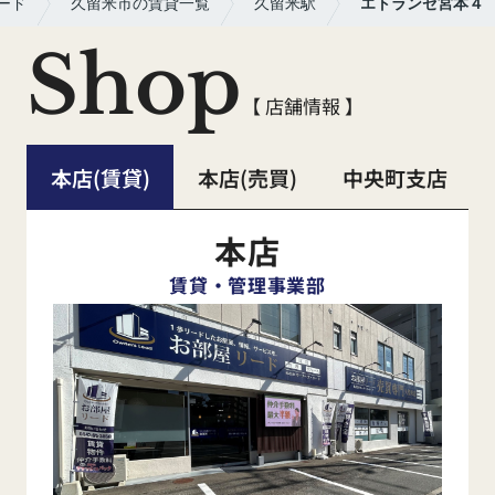
ード
久留米市の賃貸一覧
久留米駅
エトランゼ宮本４
Shop
【 店舗情報 】
本店(賃貸)
本店(売買)
中央町支店
本店
賃貸・管理事業部