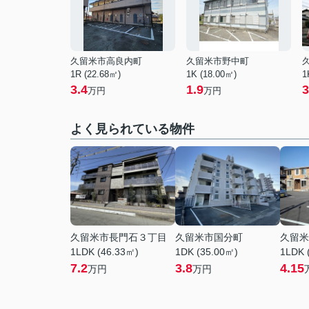
久留米市高良内町
久留米市野中町
1R (22.68㎡)
1K (18.00㎡)
1
3.4
1.9
3
万円
万円
よく見られている物件
久留米市長門石３丁目
久留米市国分町
久留米
1LDK (46.33㎡)
1DK (35.00㎡)
1LDK 
7.2
3.8
4.15
万円
万円