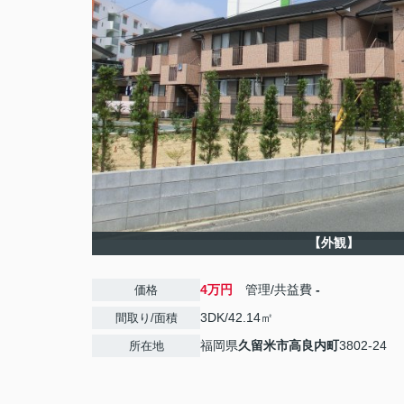
【外観】
4万円
管理/共益費
-
価格
3DK/42.14㎡
間取り/面積
福岡県
久留米市
高良内町
3802-24
所在地