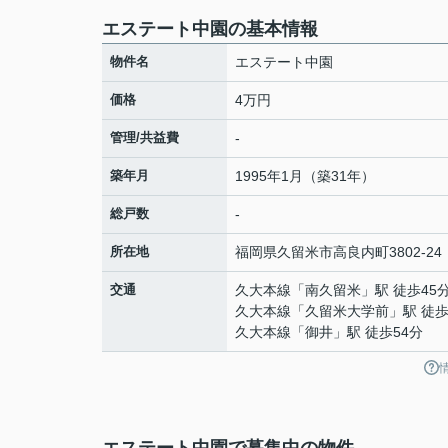
エステート中園の基本情報
物件名
エステート中園
価格
4万円
管理/共益費
-
築年月
1995年1月（築31年）
総戸数
-
所在地
福岡県
久留米市
高良内町
3802-24
交通
久大本線
「
南久留米
」駅 徒歩45
久大本線
「
久留米大学前
」駅 徒歩
久大本線
「
御井
」駅 徒歩54分