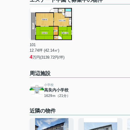
エステート中園で募集中の物件
101
12.74坪 (42.14㎡)
4
万円(3139.72円/坪)
周辺施設
小学校
高良内小学校
1629ｍ（21分）
近隣の物件