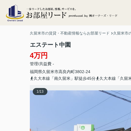
久留米市の賃貸・不動産情報ならお部屋リード
久留米市
エステート中園
4万円
管理/共益費 -
福岡県
久留米市
高良内町
3802-24
久大本線「南久留米」駅徒歩45分
久大本線「久留米
1
/
13