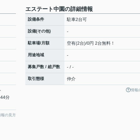
エステート中園の詳細情報
設備条件
駐車2台可
設備(その他)
-
駐車場/月額
空有(2台)/0円 2台無料！
用途地域
-
募集戸数 / 総戸数
- / -
取引態様
仲介
情報
分
44分
情報の見方