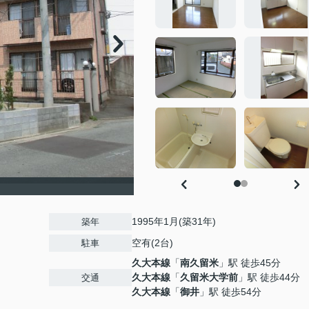
1995年1月(築31年)
築年
空有(2台)
駐車
久大本線
「
南久留米
」駅 徒歩45分
久大本線
「
久留米大学前
」駅 徒歩44分
交通
久大本線
「
御井
」駅 徒歩54分