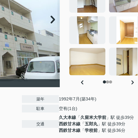
1992年7月(築34年)
築年
空有(1台)
駐車
久大本線
「
久留米大学前
」駅 徒歩39分
西鉄甘木線
「
五郎丸
」駅 徒歩39分
交通
西鉄甘木線
「
学校前
」駅 徒歩36分