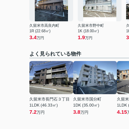
久留米市高良内町
久留米市野中町
1R (22.68㎡)
1K (18.00㎡)
1
3.4
1.9
3
万円
万円
よく見られている物件
久留米市長門石３丁目
久留米市国分町
久留米
1LDK (46.33㎡)
1DK (35.00㎡)
1LDK 
7.2
3.8
4.15
万円
万円