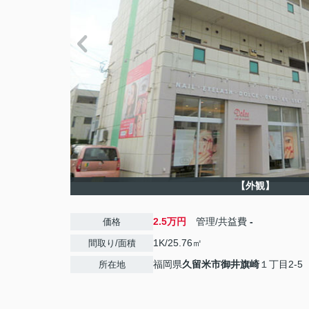
【外観】
2.5万円
管理/共益費
-
価格
1K/25.76㎡
間取り/面積
福岡県
久留米市
御井旗崎
１丁目2-5
所在地