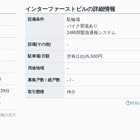
インターファーストビルの詳細情報
設備条件
駐輪場
バイク置場あり
24時間緊急通報システム
設備(その他)
-
駐車場/月額
空有(1台)/5,500円
用途地域
-
5
募集戸数 / 総戸数
- / -
39分
取引態様
仲介
分
情報
分
情報の見方