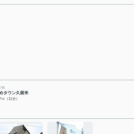
の他
めタウン久留米
67ｍ（11分）