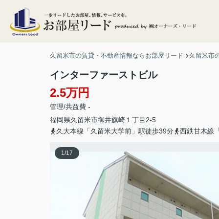
久留米市の賃貸・不動産情報ならお部屋リード
久留米市
インターファーストビル
2.5万円
管理/共益費 -
福岡県
久留米市
御井旗崎
１丁目2-5
久大本線「久留米大学前」駅徒歩39分
西鉄甘木線「
1
/
17