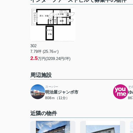
インターファーストビルで募集中の物件
302
7.79坪 (25.76㎡)
2.5
万円(3209.24円/坪)
周辺施設
スーパー
そ
明治屋ジャンボ市
ゆ
808ｍ（11分）
8
近隣の物件