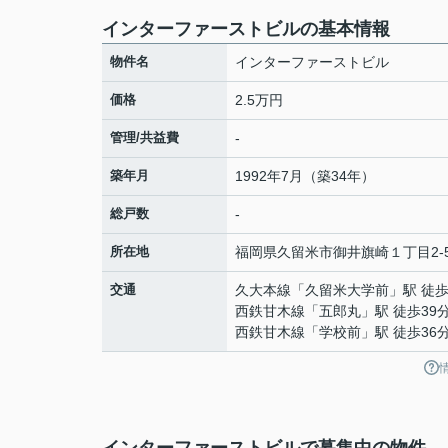
インターファーストビルの基本情報
物件名
インターファーストビル
価格
2.5万円
管理/共益費
-
築年月
1992年7月（築34年）
総戸数
-
所在地
福岡県
久留米市
御井旗崎
１丁目2-
交通
久大本線
「
久留米大学前
」駅 徒歩
西鉄甘木線
「
五郎丸
」駅 徒歩39
西鉄甘木線
「
学校前
」駅 徒歩36