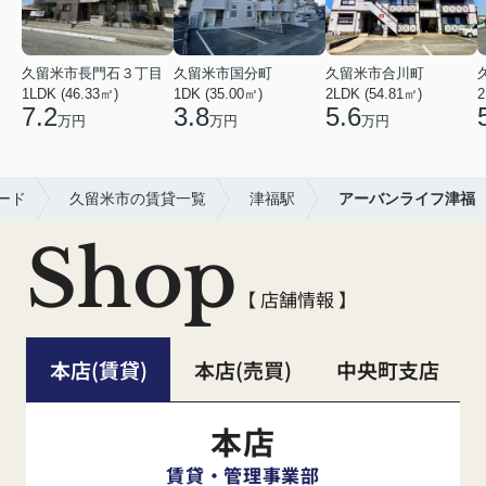
久留米市長門石３丁目
久留米市国分町
久留米市合川町
1LDK (46.33㎡)
1DK (35.00㎡)
2LDK (54.81㎡)
2
7.2
3.8
5.6
万円
万円
万円
ード
久留米市の賃貸一覧
津福駅
アーバンライフ津福
Shop
【 店舗情報 】
本店(賃貸)
本店(売買)
中央町支店
本店
賃貸・管理事業部