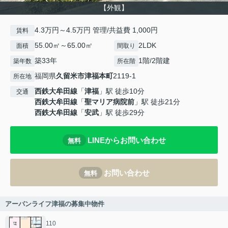
【外観】
4.3万円～4.5万円 管理/共益費 1,000円
賃料
55.00㎡～65.00㎡
2LDK
面積
間取り
築33年
1階/2階建
築年数
所在階
福岡県
久留米市
津福本町
2119-1
所在地
西鉄大牟田線
「
津福
」駅 徒歩10分
交通
西鉄大牟田線
「
聖マリア病院前
」駅 徒歩21分
西鉄大牟田線
「
安武
」駅 徒歩29分
LINEからお問い合わせ
無料
お問い合わせ
無料
アーバンライフ津福の募集中物件
110