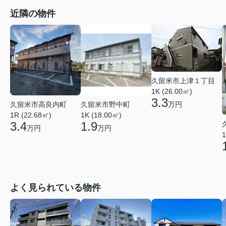
近隣の物件
久留米市上津１丁目
1K (26.00㎡)
3.3
久留米市高良内町
久留米市野中町
万円
1R (22.68㎡)
1K (18.00㎡)
3.4
1.9
万円
万円
1
よく見られている物件