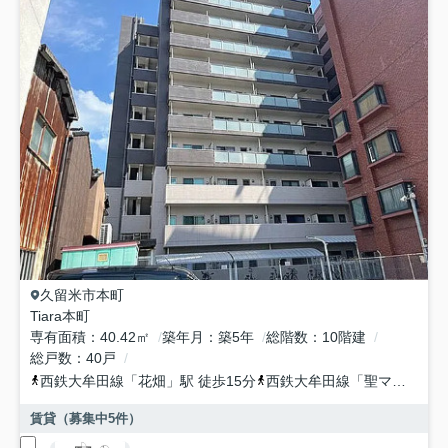
久留米市
本町
Tiara本町
専有面積
40.42㎡
築年月
築5年
総階数
10階建
総戸数
40戸
西鉄大牟田線
「
花畑
」駅 徒歩15分
西鉄大牟田線
「
聖マリア病院前
賃貸（募集中
5
件）