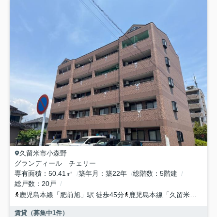
久留米市
小森野
グランディール チェリー
専有面積
50.41㎡
築年月
築22年
総階数
5階建
総戸数
20戸
鹿児島本線
「
肥前旭
」駅 徒歩45分
鹿児島本線
「
久留米
」駅 徒
賃貸（募集中
1
件）