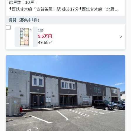
総戸数
10戸
西鉄甘木線
「
古賀茶屋
」駅 徒歩17分
西鉄甘木線
「
北野
」駅 徒
賃貸（募集中
1
件）
1階
5.5万円
49.58㎡