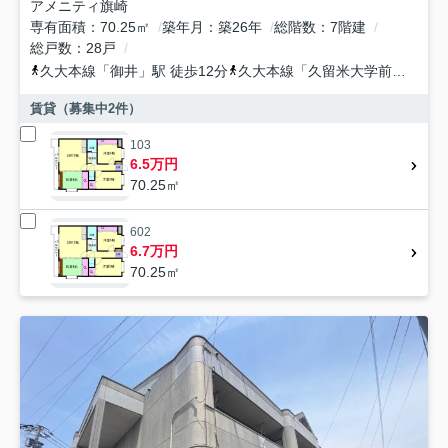
アメニティ旗崎
専有面積
70.25㎡
築年月
築26年
総階数
7階建
総戸数
28戸
久大本線
「
御井
」駅 徒歩12分
久大本線
「
久留米大学前
」駅 徒
賃貸（募集中
2
件）
103
6.5万円
70.25㎡
602
6.7万円
70.25㎡