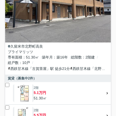
久留米市
北野町高良
プライマリッツ
専有面積
51.30㎡
築年月
築16年
総階数
2階建
総戸数
10戸
西鉄甘木線
「
古賀茶屋
」駅 徒歩21分
西鉄甘木線
「
北野
」駅 徒
賃貸（募集中
2
件）
2階
5.1万円
51.30㎡
2階
5.5万円