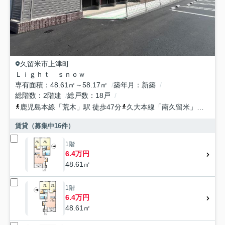
久留米市
上津町
Ｌｉｇｈｔ ｓｎｏｗ
専有面積
48.61㎡～58.17㎡
築年月
新築
総階数
2階建
総戸数
18戸
鹿児島本線
「
荒木
」駅 徒歩47分
久大本線
「
南久留米
」駅 徒歩52分
賃貸（募集中
16
件）
1階
6.4万円
48.61㎡
1階
6.4万円
48.61㎡