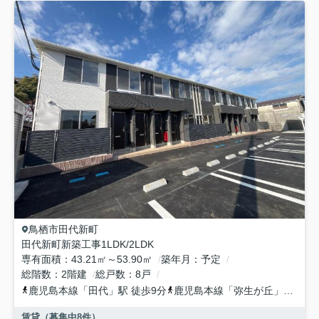
鳥栖市
田代新町
田代新町新築工事1LDK/2LDK
専有面積
43.21㎡～53.90㎡
築年月
予定
総階数
2階建
総戸数
8戸
鹿児島本線
「
田代
」駅 徒歩9分
鹿児島本線
「
弥生が丘
」駅 徒歩22分
賃貸（募集中
8
件）