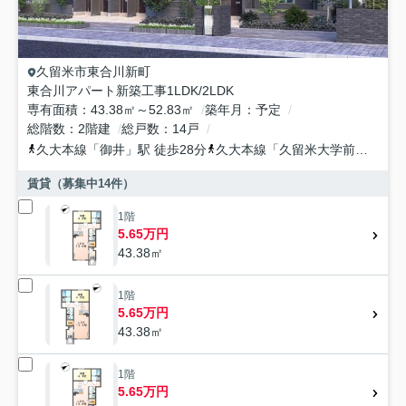
久留米市
東合川新町
東合川アパート新築工事1LDK/2LDK
専有面積
43.38㎡～52.83㎡
築年月
予定
総階数
2階建
総戸数
14戸
久大本線
「
御井
」駅 徒歩28分
久大本線
「
久留米大学前
」駅 徒
賃貸（募集中
14
件）
1階
5.65万円
43.38㎡
1階
5.65万円
43.38㎡
1階
5.65万円