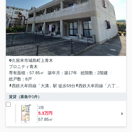
久留米市
城島町上青木
プロニティ青木
専有面積
57.85㎡
築年月
築17年
総階数
2階建
総戸数
8戸
西鉄大牟田線
「
大溝
」駅 徒歩59分
西鉄大牟田線
「
八丁牟田
」駅
賃貸（募集中
1
件）
1階
5.3万円
57.85㎡