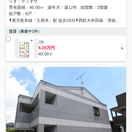
リオ・ディオサ
専有面積
40.00㎡
築年月
築12年
総階数
2階建
総戸数
8戸
鹿児島本線
「
久留米
」駅 徒歩25分
西鉄大牟田線
「
津福
」駅 徒
賃貸（募集中
1
件）
2階
5.25万円
40.00㎡