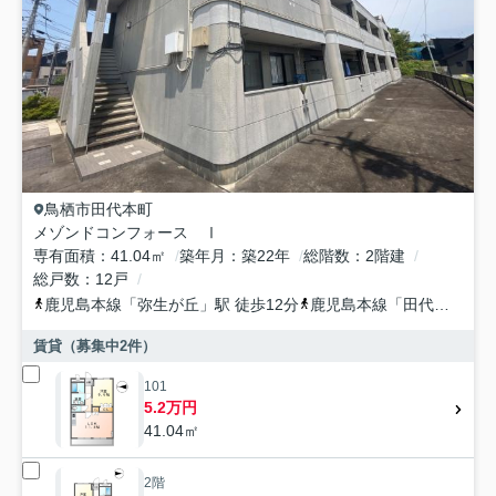
鳥栖市
田代本町
メゾンドコンフォース Ⅰ
専有面積
41.04㎡
築年月
築22年
総階数
2階建
総戸数
12戸
鹿児島本線
「
弥生が丘
」駅 徒歩12分
鹿児島本線
「
田代
」駅 徒
賃貸（募集中
2
件）
101
5.2万円
41.04㎡
2階