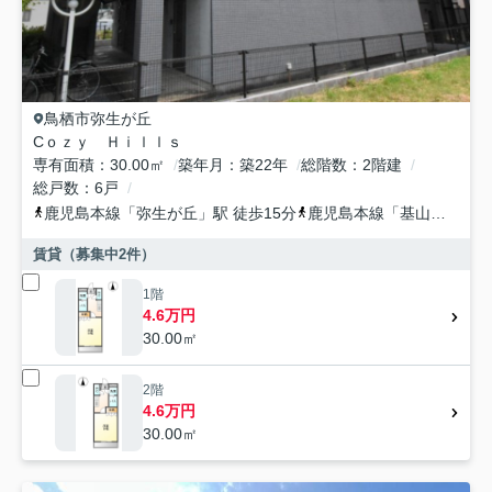
鳥栖市
弥生が丘
Cｏｚｙ Ｈｉｌｌｓ
専有面積
30.00㎡
築年月
築22年
総階数
2階建
総戸数
6戸
鹿児島本線
「
弥生が丘
」駅 徒歩15分
鹿児島本線
「
基山
」駅 徒
賃貸（募集中
2
件）
1階
4.6万円
30.00㎡
2階
4.6万円
30.00㎡