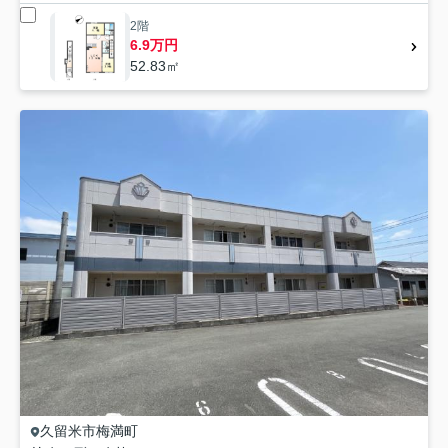
2階
6.9万円
52.83㎡
久留米市
梅満町