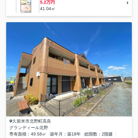
5.2万円
41.04㎡
久留米市
北野町高良
グランディール北野
専有面積
49.58㎡
築年月
築18年
総階数
2階建