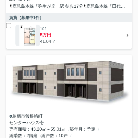
鹿児島本線
「
弥生が丘
」駅 徒歩17分
鹿児島本線
「
田代
」駅 徒
賃貸（募集中
1
件）
102
5万円
41.04㎡
鳥栖市
曽根崎町
センターハウス壱
専有面積
43.20㎡～55.01㎡
築年月
予定
総階数
2階建
総戸数
10戸