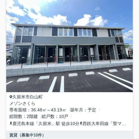
久留米市
白山町
メゾンさくら
専有面積
36.48㎡～43.19㎡
築年月
予定
総階数
2階建
総戸数
10戸
鹿児島本線
「
久留米
」駅 徒歩10分
西鉄大牟田線
「
聖マリア病院前
賃貸（募集中
10
件）