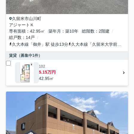
久留米市
山川町
アジャートＫ
専有面積
42.95㎡
築年月
築10年
総階数
2階建
総戸数
14戸
久大本線
「
御井
」駅 徒歩13分
久大本線
「
久留米大学前
」駅 徒
賃貸（募集中
1
件）
102
5.15万円
42.95㎡