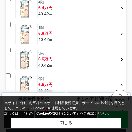
4階
6.4万円
40.42㎡
4階
6.6万円
40.42㎡
5階
6.6万円
40.42㎡
9階
6.5万円
40.42㎡
検索条件を変更
まとめてお問い合わせ
TOP
当サイトでは、お客様の当サイト利用状況把握、サービス向上検討を目的と
9階
して、クッキー（Cookie）を使用しています。
6.7万円
詳しくは、当社の
「Cookieの取扱いについて」
をご確認ください。
40.42㎡
来店予約
無料売却査定
お問い合わせ
LINE
閉じる