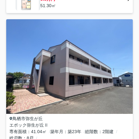
51.30㎡
鳥栖市
弥生が丘
エポック弥生が丘Ⅱ
専有面積
41.04㎡
築年月
築23年
総階数
2階建
総戸数
8戸