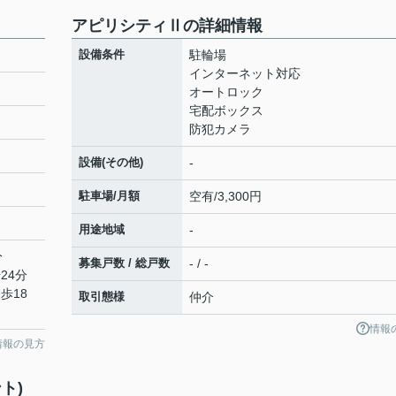
アピリシティⅡの詳細情報
設備条件
駐輪場
インターネット対応
オートロック
宅配ボックス
防犯カメラ
設備(その他)
-
駐車場/月額
空有/3,300円
用途地域
-
分
募集戸数 / 総戸数
- / -
24分
歩18
取引態様
仲介
情報
情報の見方
ト)