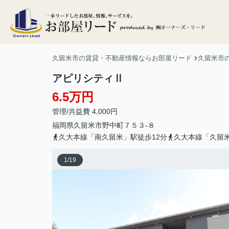
久留米市の賃貸・不動産情報ならお部屋リード
久留米市
アピリシティⅡ
6.5万円
管理/共益費 4,000円
福岡県
久留米市
野中町
７５３-８
久大本線「南久留米」駅徒歩12分
久大本線「久留米
1
/
19