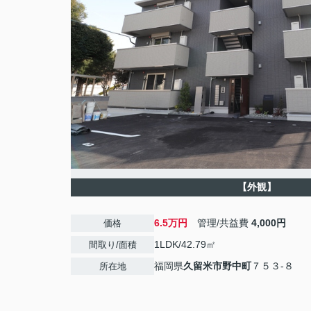
【外観】
6.5万円
管理/共益費
4,000円
価格
1LDK/42.79㎡
間取り/面積
福岡県
久留米市
野中町
７５３-８
所在地