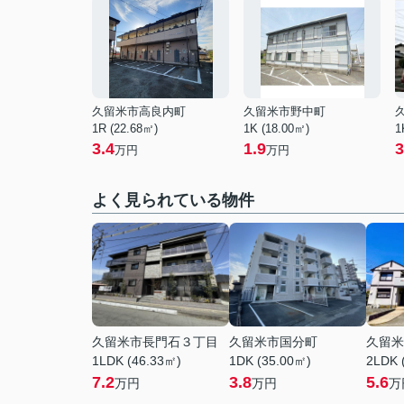
久留米市高良内町
久留米市野中町
1R (22.68㎡)
1K (18.00㎡)
1
3.4
1.9
3
万円
万円
よく見られている物件
久留米市長門石３丁目
久留米市国分町
久留米
1LDK (46.33㎡)
1DK (35.00㎡)
2LDK 
7.2
3.8
5.6
万円
万円
万