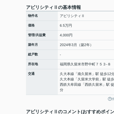
アピリシティⅡの基本情報
物件名
アピリシティⅡ
価格
6.5万円
管理/共益費
4,000円
築年月
2024年3月（築2年）
総戸数
-
所在地
福岡県
久留米市
野中町
７５３-８
交通
久大本線
「
南久留米
」駅 徒歩12
久大本線
「
久留米大学前
」駅 徒歩
西鉄大牟田線
「
西鉄久留米
」駅 徒
分
アピリシティⅡのコメント(おすすめポイン