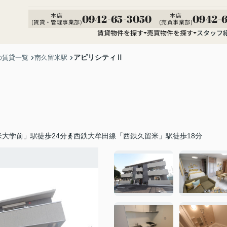
本店
本店
0942-65-3050
0942-6
(賃貸・管理事業部)
(売買事業部)
賃貸物件を探す
売買物件を探す
スタッフ
アピリシティⅡ
の賃貸一覧
南久留米駅
大学前」駅徒歩24分
西鉄大牟田線「西鉄久留米」駅徒歩18分