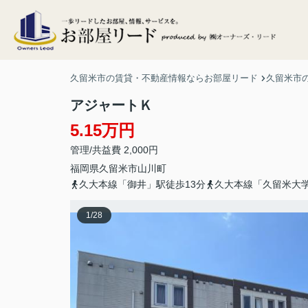
久留米市の賃貸・不動産情報ならお部屋リード
久留米市
アジャートＫ
5.15万円
管理/共益費 2,000円
福岡県
久留米市
山川町
久大本線「御井」駅徒歩13分
久大本線「久留米大学
1
/
28