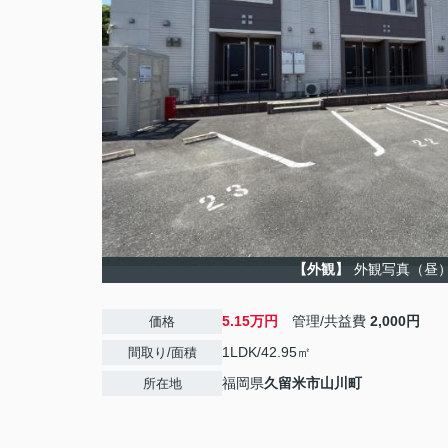
【外観】
外観写真（昼
5.15万円
管理/共益費
2,000円
価格
1LDK/42.95㎡
間取り/面積
福岡県
久留米市
山川町
所在地