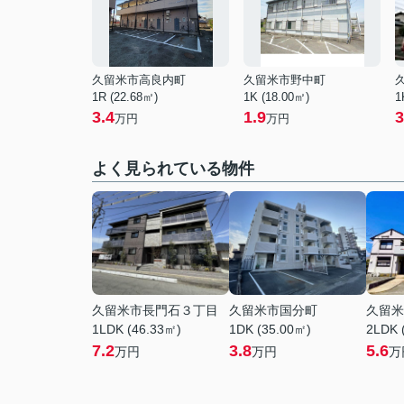
久留米市高良内町
久留米市野中町
1R (22.68㎡)
1K (18.00㎡)
1
3.4
1.9
3
万円
万円
よく見られている物件
久留米市長門石３丁目
久留米市国分町
久留米
1LDK (46.33㎡)
1DK (35.00㎡)
2LDK 
7.2
3.8
5.6
万円
万円
万