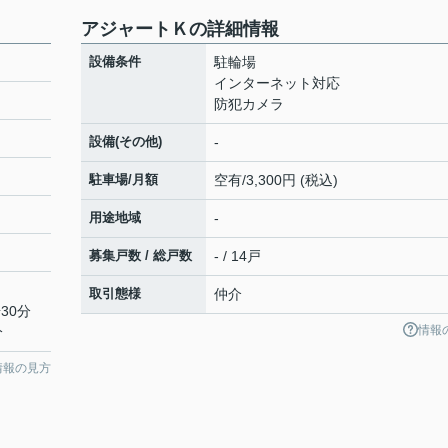
アジャートＫの詳細情報
設備条件
駐輪場
インターネット対応
防犯カメラ
設備(その他)
-
駐車場/月額
空有/3,300円 (税込)
用途地域
-
募集戸数 / 総戸数
- / 14戸
取引態様
仲介
30分
情報
分
情報の見方