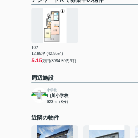
アジャートＫで募集中の物件
102
12.99坪 (42.95㎡)
5.15
万円(3964.59円/坪)
周辺施設
小学校
山川小学校
623ｍ（8分）
近隣の物件