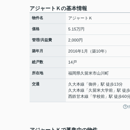
アジャートＫの基本情報
物件名
アジャートＫ
価格
5.15万円
管理/共益費
2,000円
築年月
2016年1月（築10年）
総戸数
14戸
所在地
福岡県
久留米市
山川町
交通
久大本線
「
御井
」駅 徒歩13分
久大本線
「
久留米大学前
」駅 徒歩
西鉄甘木線
「
学校前
」駅 徒歩60