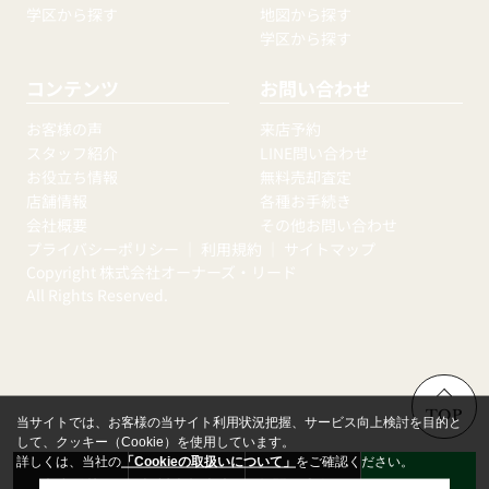
学区から探す
地図から探す
学区から探す
コンテンツ
お問い合わせ
お客様の声
来店予約
スタッフ紹介
LINE問い合わせ
お役立ち情報
無料売却査定
店舗情報
各種お手続き
会社概要
その他お問い合わせ
プライバシーポリシー
｜
利用規約
｜
サイトマップ
Copyright 株式会社オーナーズ・リード
All Rights Reserved.
TOP
当サイトでは、お客様の当サイト利用状況把握、サービス向上検討を目的と
して、クッキー（Cookie）を使用しています。
詳しくは、当社の
「Cookieの取扱いについて」
をご確認ください。
来店予約
無料売却査定
お問い合わせ
LINE