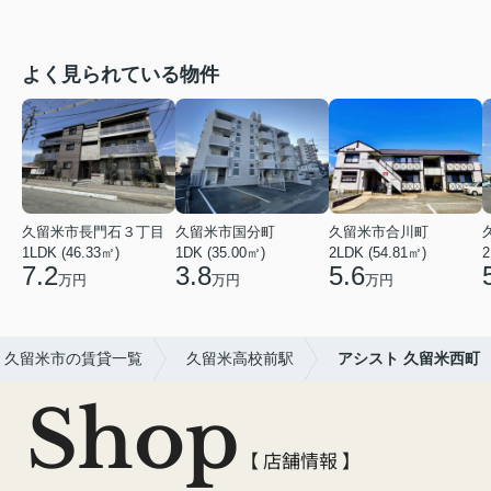
よく見られている物件
久留米市長門石３丁目
久留米市国分町
久留米市合川町
1LDK (46.33㎡)
1DK (35.00㎡)
2LDK (54.81㎡)
2
7.2
3.8
5.6
万円
万円
万円
久留米市の賃貸一覧
久留米高校前駅
アシスト 久留米西町
Shop
【 店舗情報 】