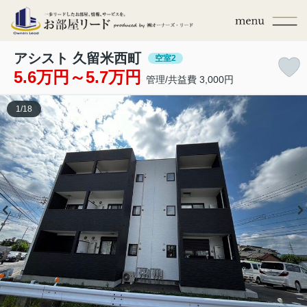
アシスト 久留米西町
空室2
5.6万円～5.7万円
管理/共益費 3,000円
1
/
18