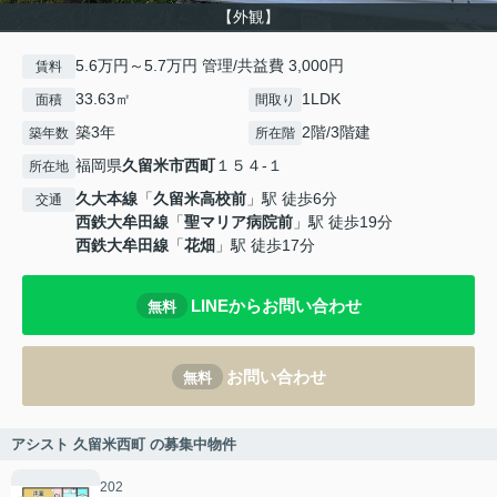
【外観】
5.6万円～5.7万円 管理/共益費 3,000円
賃料
33.63㎡
1LDK
面積
間取り
築3年
2階/3階建
築年数
所在階
福岡県
久留米市
西町
１５４-１
所在地
久大本線
「
久留米高校前
」駅 徒歩6分
交通
西鉄大牟田線
「
聖マリア病院前
」駅 徒歩19分
西鉄大牟田線
「
花畑
」駅 徒歩17分
LINEからお問い合わせ
無料
お問い合わせ
無料
アシスト 久留米西町 の募集中物件
202