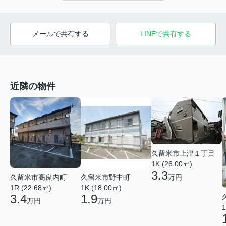
メールで共有する
LINEで共有する
近隣の物件
久留米市上津１丁目
1K (26.00㎡)
3.3
久留米市高良内町
久留米市野中町
万円
1R (22.68㎡)
1K (18.00㎡)
3.4
1.9
万円
万円
1