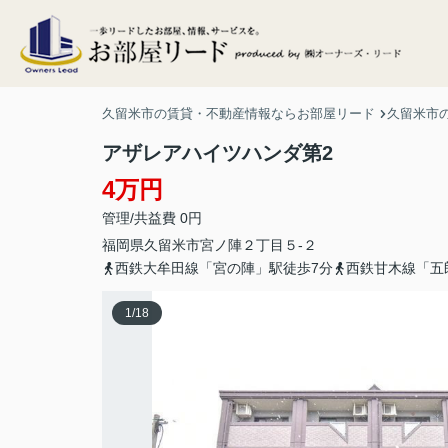
久留米市の賃貸・不動産情報ならお部屋リード
久留米市
アザレアハイツハンダ第2
4万円
管理/共益費 0円
福岡県
久留米市
宮ノ陣
２丁目５-２
西鉄大牟田線「宮の陣」駅徒歩7分
西鉄甘木線「五
1
/
18