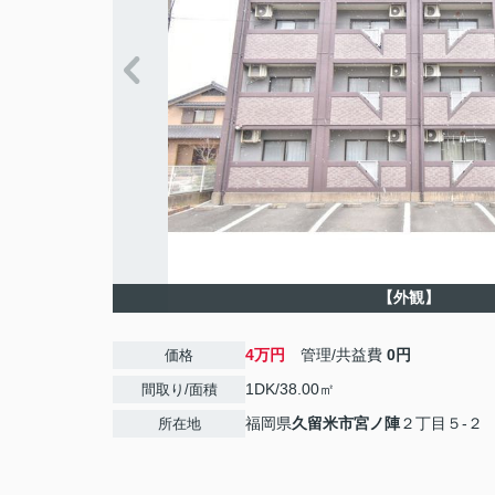
【外観】
4万円
管理/共益費
0円
価格
1DK/38.00㎡
間取り/面積
福岡県
久留米市
宮ノ陣
２丁目５-２
所在地