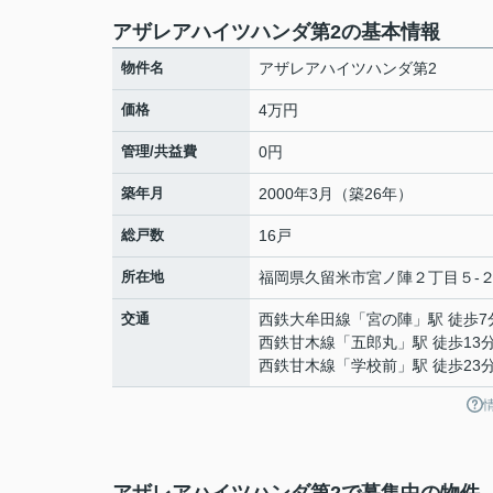
アザレアハイツハンダ第2の基本情報
物件名
アザレアハイツハンダ第2
価格
4万円
管理/共益費
0円
築年月
2000年3月（築26年）
総戸数
16戸
所在地
福岡県
久留米市
宮ノ陣
２丁目５-
交通
西鉄大牟田線
「
宮の陣
」駅 徒歩7
西鉄甘木線
「
五郎丸
」駅 徒歩13
西鉄甘木線
「
学校前
」駅 徒歩23