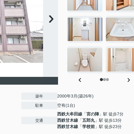
2000年3月(築26年)
築年
空有(1台)
駐車
西鉄大牟田線
「
宮の陣
」駅 徒歩7分
西鉄甘木線
「
五郎丸
」駅 徒歩13分
交通
西鉄甘木線
「
学校前
」駅 徒歩23分