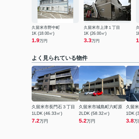
久留米市野中町
久留米市上津１丁目
1K (18.00㎡)
1K (26.00㎡)
1
1.9
3.3
1
万円
万円
よく見られている物件
久留米市長門石３丁目
久留米市城島町六町原
久留米
1LDK (46.33㎡)
2LDK (58.32㎡)
1DK (
7.2
5.2
3.8
万円
万円
万