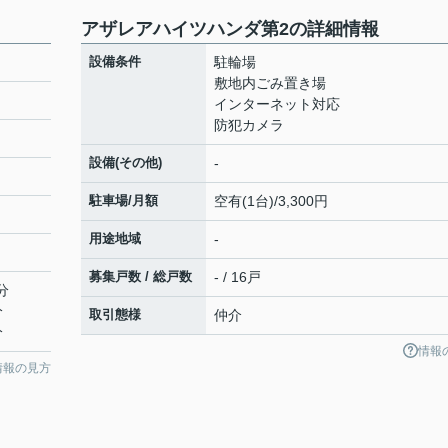
アザレアハイツハンダ第2の詳細情報
設備条件
駐輪場
敷地内ごみ置き場
インターネット対応
防犯カメラ
設備(その他)
-
駐車場/月額
空有(1台)/3,300円
用途地域
-
２
募集戸数 / 総戸数
- / 16戸
分
分
取引態様
仲介
分
情報
情報の見方