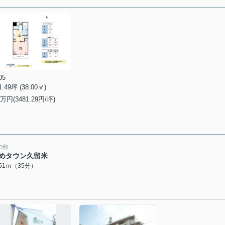
05
1.49坪 (38.00㎡)
万円(3481.29円/坪)
の他
めタウン久留米
751ｍ（35分）