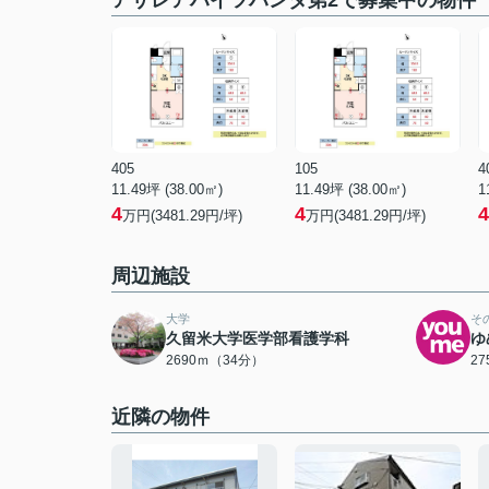
アザレアハイツハンダ第2で募集中の物件
405
105
4
11.49坪 (38.00㎡)
11.49坪 (38.00㎡)
1
4
4
4
万円(3481.29円/坪)
万円(3481.29円/坪)
周辺施設
大学
そ
久留米大学医学部看護学科
ゆ
2690ｍ（34分）
2
近隣の物件