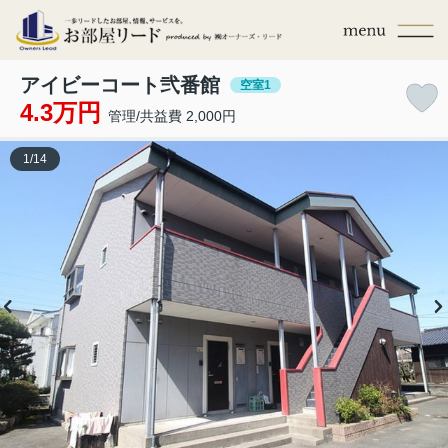
アイビーコート弐番館
空室1
4.3万円
管理/共益費 2,000円
1
/
14