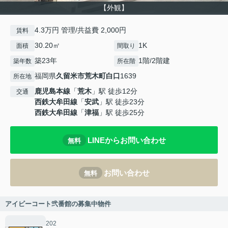
【外観】
4.3万円 管理/共益費 2,000円
賃料
30.20㎡
1K
面積
間取り
築23年
1階/2階建
築年数
所在階
福岡県
久留米市
荒木町白口
1639
所在地
鹿児島本線
「
荒木
」駅 徒歩12分
交通
西鉄大牟田線
「
安武
」駅 徒歩23分
西鉄大牟田線
「
津福
」駅 徒歩25分
LINEからお問い合わせ
無料
お問い合わせ
無料
アイビーコート弐番館の募集中物件
202