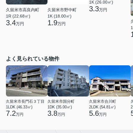
1K (26.00㎡)
3.3
久留米市高良内町
久留米市野中町
万円
1R (22.68㎡)
1K (18.00㎡)
3.4
1.9
万円
万円
1
よく見られている物件
久留米市長門石３丁目
久留米市国分町
久留米市合川町
1LDK (46.33㎡)
1DK (35.00㎡)
2LDK (54.81㎡)
2
7.2
3.8
5.6
万円
万円
万円