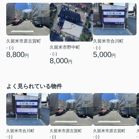
久留米市原古賀町
久留米市合川町
久留米市野中町
- (-)
- (-)
8,800
5,000
- (-)
円
円
8,000
円
よく見られている物件
久留米市合川町
久留米市原古賀町
久留米市原古賀町
- (-)
- (-)
- (-)
- 