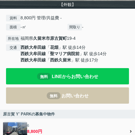
【外観】
8,800円 管理/共益費 -
賃料
-㎡
-
面積
間取り
福岡県
久留米市
原古賀町
19-4
所在地
西鉄大牟田線
「
花畑
」駅 徒歩14分
交通
西鉄大牟田線
「
聖マリア病院前
」駅 徒歩14分
西鉄大牟田線
「
西鉄久留米
」駅 徒歩17分
LINEからお問い合わせ
無料
お問い合わせ
無料
原古賀 Y' PARKの募集中物件
6
8,800円