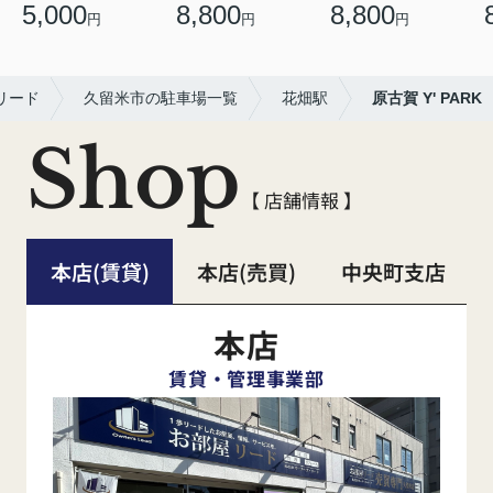
5,000
8,800
8,800
円
円
円
リード
久留米市の駐車場一覧
花畑駅
原古賀 Y' PARK
Shop
【 店舗情報 】
本店(賃貸)
本店(売買)
中央町支店
本店
賃貸・管理事業部