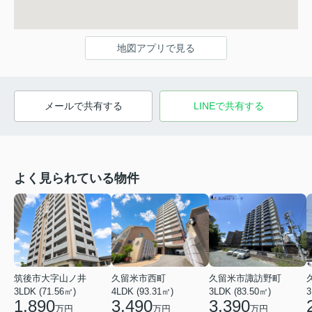
地図アプリで見る
メールで共有する
LINEで共有する
よく見られている物件
筑後市大字山ノ井
久留米市西町
久留米市諏訪野町
3LDK (71.56㎡)
4LDK (93.31㎡)
3LDK (83.50㎡)
3
1,890
3,490
3,390
万円
万円
万円