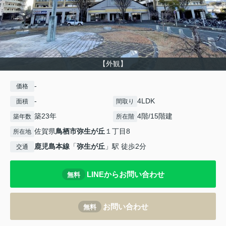
【外観】
-
価格
-
4LDK
面積
間取り
築23年
4階/15階建
築年数
所在階
佐賀県
鳥栖市
弥生が丘
１丁目8
所在地
鹿児島本線
「
弥生が丘
」駅 徒歩2分
交通
LINEからお問い合わせ
無料
お問い合わせ
無料