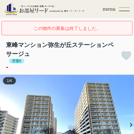
この物件の募集は終了しました。
東峰マンション弥生が丘ステーションペ
サージュ
空室0
-
1
/
4