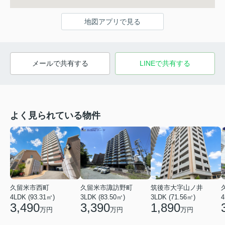
地図アプリで見る
メールで共有する
LINEで共有する
よく見られている物件
久留米市西町
久留米市諏訪野町
筑後市大字山ノ井
4LDK (93.31㎡)
3LDK (83.50㎡)
3LDK (71.56㎡)
4
3,490
3,390
1,890
万円
万円
万円