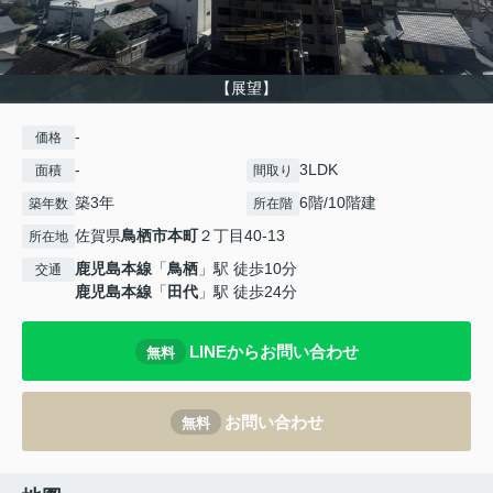
【展望】
-
価格
-
3LDK
面積
間取り
築3年
6階/10階建
築年数
所在階
佐賀県
鳥栖市
本町
２丁目40-13
所在地
鹿児島本線
「
鳥栖
」駅 徒歩10分
交通
鹿児島本線
「
田代
」駅 徒歩24分
LINEからお問い合わせ
無料
お問い合わせ
無料