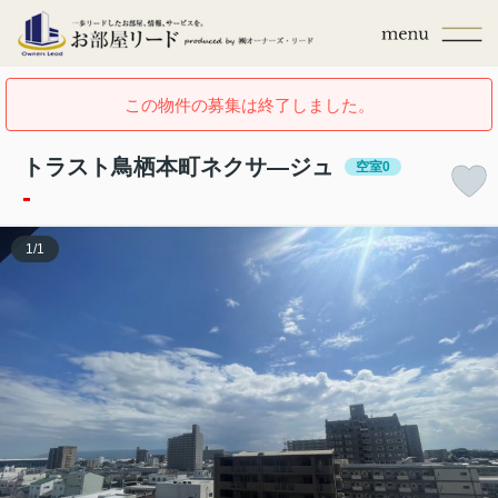
この物件の募集は終了しました。
トラスト鳥栖本町ネクサ―ジュ
空室0
-
1
/
1