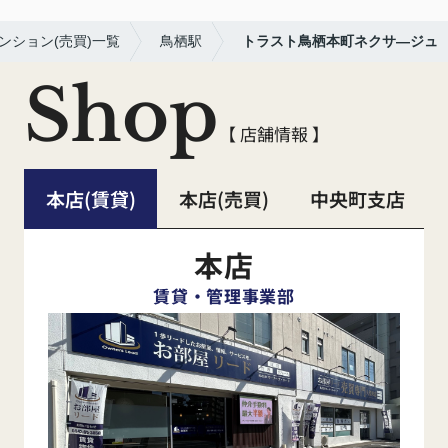
ンション(売買)一覧
鳥栖駅
トラスト鳥栖本町ネクサ―ジュ
Shop
【 店舗情報 】
本店(賃貸)
本店(売買)
中央町支店
本店
賃貸・管理事業部