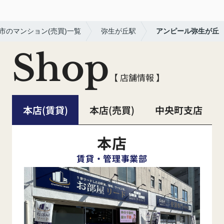
市のマンション(売買)一覧
弥生が丘駅
アンピール弥生が丘
Shop
【 店舗情報 】
本店(賃貸)
本店(売買)
中央町支店
本店
賃貸・管理事業部