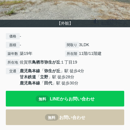
【外観】
-
価格
-
3LDK
面積
間取り
築19年
11階/11階建
築年数
所在階
佐賀県
鳥栖市
弥生が丘
１丁目19
所在地
鹿児島本線
「
弥生が丘
」駅 徒歩4分
交通
甘木鉄道
「
立野
」駅 徒歩28分
鹿児島本線
「
田代
」駅 徒歩30分
LINEからお問い合わせ
無料
お問い合わせ
無料