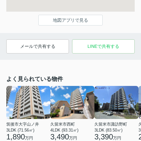
地図アプリで見る
メールで共有する
LINEで共有する
よく見られている物件
筑後市大字山ノ井
久留米市西町
久留米市諏訪野町
3LDK (71.56㎡)
4LDK (93.31㎡)
3LDK (83.50㎡)
3
1,890
3,490
3,390
万円
万円
万円