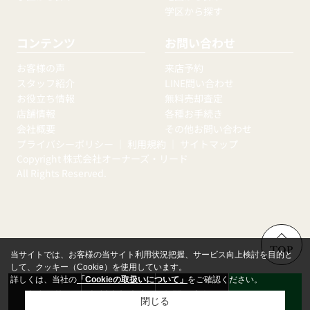
学区から探す
コンテンツ
お問い合わせ
お客様の声
来店予約
スタッフ紹介
LINE問い合わせ
お役立ち情報
無料売却査定
店舗情報
各種お手続き
会社概要
その他お問い合わせ
プライバシーポリシー
｜
利用規約
｜
サイトマップ
Copyright 株式会社オーナーズ・リード
All Rights Reserved.
TOP
当サイトでは、お客様の当サイト利用状況把握、サービス向上検討を目的と
して、クッキー（Cookie）を使用しています。
詳しくは、当社の
「Cookieの取扱いについて」
をご確認ください。
来店予約
無料売却査定
お問い合わせ
LINE
閉じる