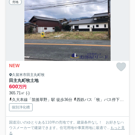
売地
NEW
久留米市田主丸町牧
田主丸町牧土地
600
万円
365.71㎡ (-)
久大本線「筑後草野」駅 徒歩36分
西鉄バス「牧」バス停下車 徒歩3分
個別浄化槽
国道沿いのゆとりある110坪の売地です。建築条件なし！ お好きなハ
ウスメーカーで建築できます。住宅用地や事業用地に最適で...
もっと見
る