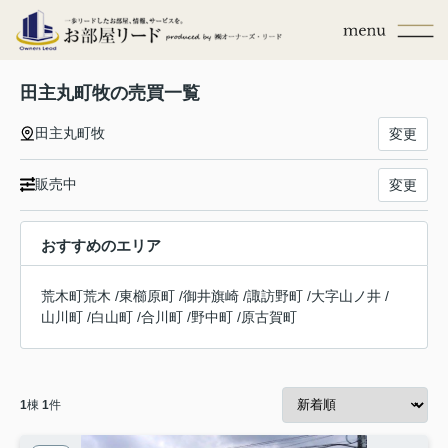
田主丸町牧の売買一覧
田主丸町牧
変更
販売中
変更
おすすめのエリア
荒木町荒木
/
東櫛原町
/
御井旗崎
/
諏訪野町
/
大字山ノ井
/
山川町
/
白山町
/
合川町
/
野中町
/
原古賀町
1
棟
1
件