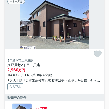
中古一戸建
久留米市江戸屋敷
江戸屋敷2丁目 戸建
2,960
万円
114.00㎡ (3LDK) /築28年 /2階建
久大本線「久留米高校前」駅 徒歩19分
西鉄大牟田線「聖マリア病院前」駅 徒歩23分
公共下水
販売中の物件
2,960万円