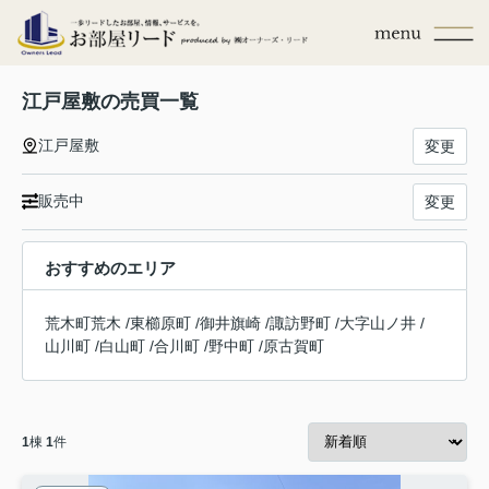
江戸屋敷の売買一覧
江戸屋敷
変更
販売中
変更
おすすめのエリア
荒木町荒木
/
東櫛原町
/
御井旗崎
/
諏訪野町
/
大字山ノ井
/
山川町
/
白山町
/
合川町
/
野中町
/
原古賀町
1
棟
1
件