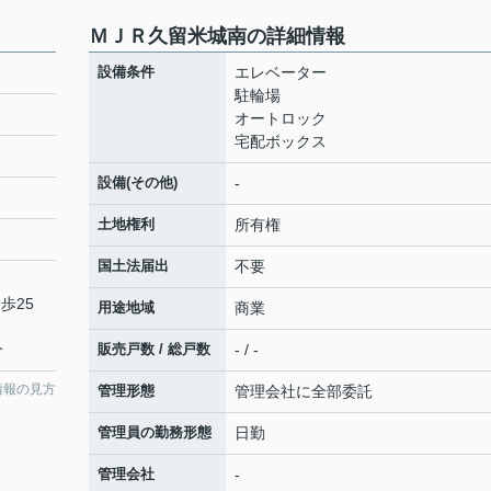
ＭＪＲ久留米城南の詳細情報
設備条件
エレベーター
駐輪場
オートロック
宅配ボックス
設備(その他)
-
土地権利
所有権
国土法届出
不要
歩25
用途地域
商業
分
販売戸数 / 総戸数
- / -
情報の見方
管理形態
管理会社に全部委託
管理員の勤務形態
日勤
管理会社
-