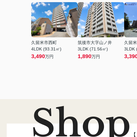
久留米市西町
筑後市大字山ノ井
久留米
4LDK (93.31㎡)
3LDK (71.56㎡)
3LDK 
3,490
1,890
3,39
万円
万円
Shop
【