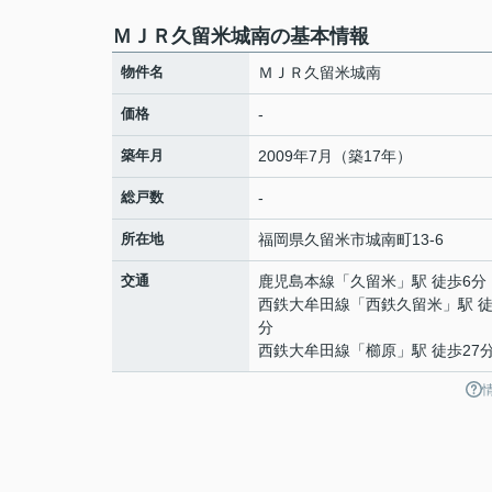
ＭＪＲ久留米城南の基本情報
物件名
ＭＪＲ久留米城南
価格
-
築年月
2009年7月（築17年）
総戸数
-
所在地
福岡県
久留米市
城南町
13-6
交通
鹿児島本線
「
久留米
」駅 徒歩6分
西鉄大牟田線
「
西鉄久留米
」駅 徒
分
西鉄大牟田線
「
櫛原
」駅 徒歩27