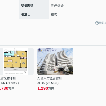
取引態様
専任媒介
引渡し
相談
情報
久留米市本町
久留米市原古賀町
LDK (71.99㎡)
3LDK (76.56㎡)
,730
1,290
万円
万円