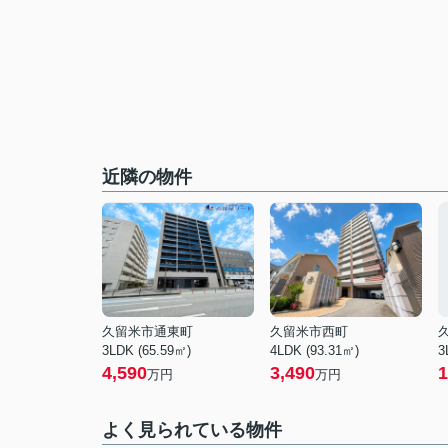
近隣の物件
久留米市通東町
久留米市西町
3LDK (65.59㎡)
4LDK (93.31㎡)
3
4,590
3,490
1
万円
万円
よく見られている物件