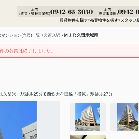
本店
本店
0942-65-3050
0942-6
(賃貸・管理事業部)
(売買事業部)
賃貸物件を探す
売買物件を探す
スタッフ
ＭＪＲ久留米城南
マンション(売買)一覧
久留米駅
件の募集は終了しました。
鉄久留米」駅徒歩25分
西鉄大牟田線「櫛原」駅徒歩27分