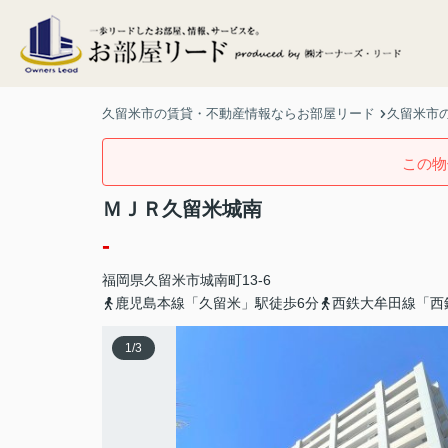
久留米市の賃貸・不動産情報ならお部屋リード
久留米市の
この物
ＭＪＲ久留米城南
-
福岡県
久留米市
城南町
13-6
鹿児島本線「久留米」駅徒歩6分
西鉄大牟田線「西
1
/
3