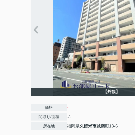
【外観】
-
価格
-/-
間取り/面積
福岡県
久留米市
城南町
13-6
所在地