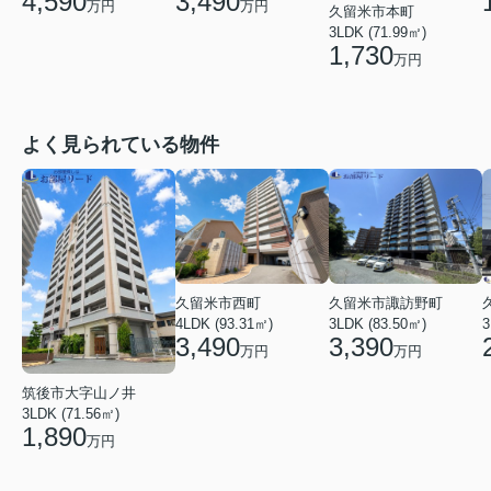
4,590
3,490
万円
万円
久留米市本町
3LDK (71.99㎡)
1,730
万円
よく見られている物件
久留米市西町
久留米市諏訪野町
4LDK (93.31㎡)
3LDK (83.50㎡)
3
3,490
3,390
万円
万円
筑後市大字山ノ井
3LDK (71.56㎡)
1,890
万円