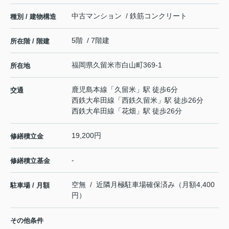
中古マンション / 鉄筋コンクリート
種別 / 建物構造
5階 / 7階建
所在階 / 階建
福岡県
久留米市
白山町
369-1
所在地
鹿児島本線
「
久留米
」駅 徒歩6分
交通
西鉄大牟田線
「
西鉄久留米
」駅 徒歩26分
西鉄大牟田線
「
花畑
」駅 徒歩26分
19,200円
修繕積立金
-
修繕積立基金
空無 / 近隣月極駐車場確保済み（月額4,400
駐車場 / 月額
円）
その他条件