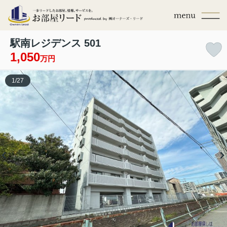
駅南レジデンス 501
1,050
万円
1
/
27