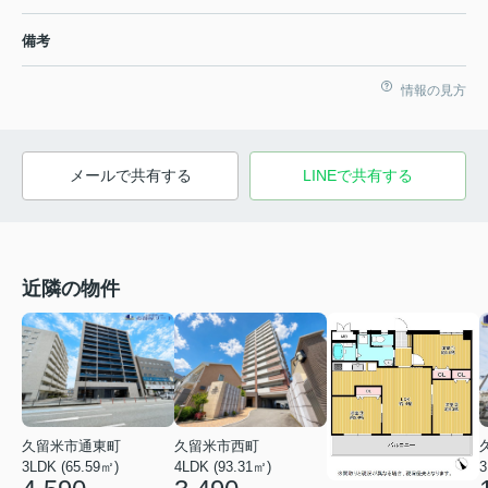
備考
情報の見方
メールで共有する
LINEで共有する
近隣の物件
久留米市通東町
久留米市西町
3LDK (65.59㎡)
4LDK (93.31㎡)
3