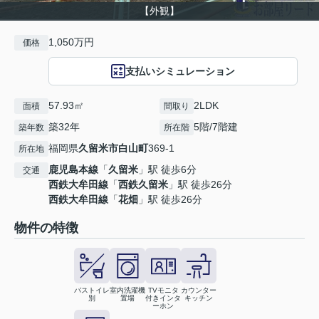
【外観】
1,050万円
価格
支払いシミュレーション
57.93㎡
2LDK
面積
間取り
築32年
5階/7階建
築年数
所在階
福岡県
久留米市
白山町
369-1
所在地
鹿児島本線
「
久留米
」駅 徒歩6分
交通
西鉄大牟田線
「
西鉄久留米
」駅 徒歩26分
西鉄大牟田線
「
花畑
」駅 徒歩26分
物件の特徴
バストイレ
室内洗濯機
TVモニタ
カウンター
別
置場
付きインタ
キッチン
ーホン