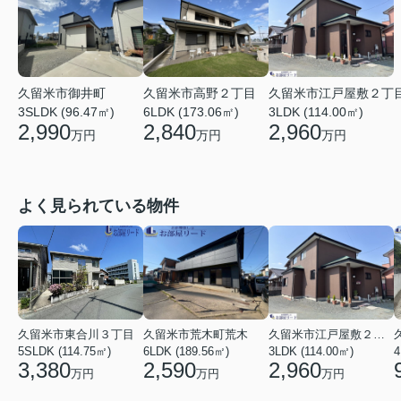
久留米市御井町
久留米市江戸屋敷２丁
久留米市高野２丁目
3SLDK (96.47㎡)
3LDK (114.00㎡)
6LDK (173.06㎡)
2,990
2,960
2,840
万円
万円
万円
よく見られている物件
久留米市東合川３丁目
久留米市荒木町荒木
久留米市江戸屋敷２丁目
5SLDK (114.75㎡)
6LDK (189.56㎡)
3LDK (114.00㎡)
4
3,380
2,590
2,960
万円
万円
万円