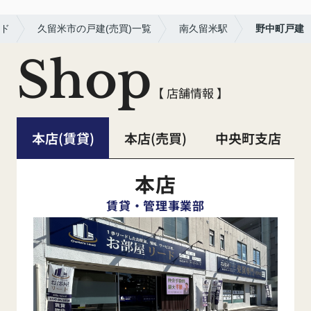
ド
久留米市の戸建(売買)一覧
南久留米駅
野中町戸建
Shop
【 店舗情報 】
本店(賃貸)
本店(売買)
中央町支店
本店
賃貸・管理事業部