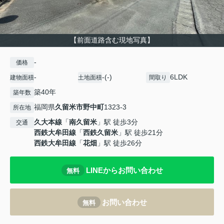
【前面道路含む現地写真】
-
価格
-
-(-)
6LDK
建物面積
土地面積
間取り
築40年
築年数
福岡県
久留米市
野中町
1323-3
所在地
久大本線
「
南久留米
」駅 徒歩3分
交通
西鉄大牟田線
「
西鉄久留米
」駅 徒歩21分
西鉄大牟田線
「
花畑
」駅 徒歩26分
LINEからお問い合わせ
無料
お問い合わせ
無料