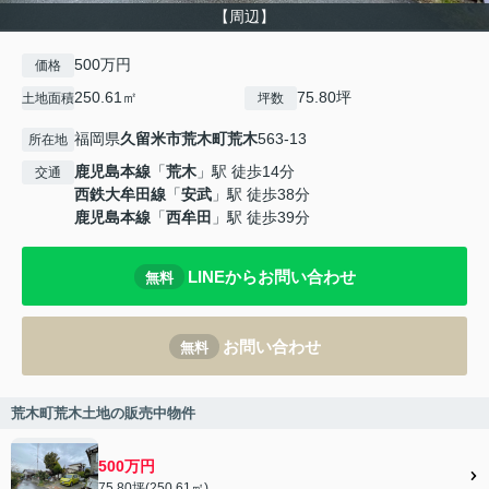
【周辺】
500万円
価格
250.61㎡
75.80坪
土地面積
坪数
福岡県
久留米市
荒木町荒木
563-13
所在地
鹿児島本線
「
荒木
」駅 徒歩14分
交通
西鉄大牟田線
「
安武
」駅 徒歩38分
鹿児島本線
「
西牟田
」駅 徒歩39分
LINEからお問い合わせ
無料
お問い合わせ
無料
荒木町荒木土地の販売中物件
500万円
75.80坪(250.61㎡)