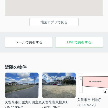
地図アプリで見る
メールで共有する
LINEで共有する
近隣の物件
久留米市上津町
久留米市田主丸町田主丸
久留米市東櫛原町
- (629.92㎡)
- (577.00㎡)
- (621.78㎡)