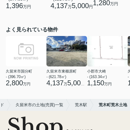
1,280
万円
1,396
4,137
5,000
万円
万
円
よく見られている物件
久留米市国分町
久留米市東櫛原町
小郡市大崎
- (396.70㎡)
- (621.78㎡)
- (163.34㎡)
-
2,800
4,137
5,000
1,150
万円
万
円
万円
ド
久留米市の土地(売買)一覧
荒木駅
荒木町荒木土地
Shop