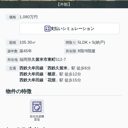
【外観】
1,080万円
価格
支払いシミュレーション
105.30㎡
5LDK＋S(納戸)
面積
間取り
築45年
8階/9階建
築年数
所在階
福岡県
久留米市
東町
512-7
所在地
西鉄大牟田線
「
西鉄久留米
」駅 徒歩6分
交通
西鉄大牟田線
「
櫛原
」駅 徒歩12分
西鉄大牟田線
「
花畑
」駅 徒歩15分
物件の特徴
室内洗濯機
置場