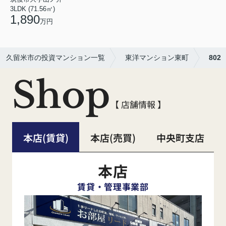
3LDK (71.56㎡)
1,890
万円
久留米市の投資マンション一覧
東洋マンション東町
802
Shop
【 店舗情報 】
本店(賃貸)
本店(売買)
中央町支店
本店
賃貸・管理事業部