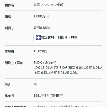
東洋マンション東町
物件名
1,080万円
価格
表面8.88%
利回り
想定賃料・利回り・PER
15,020円
管理費
5LDK＋S(納戸)
間取り / 詳細
LDK 13.0帖
/
和室 8.0帖
/
和室 6.0帖
/
和室 6.0帖
/
洋室 6.5帖
/
洋室 5.0帖
/
S 3.0帖
南
向き
1981年5月 (築45年)
築年月
中古マンション / 鉄骨鉄筋コンクリート