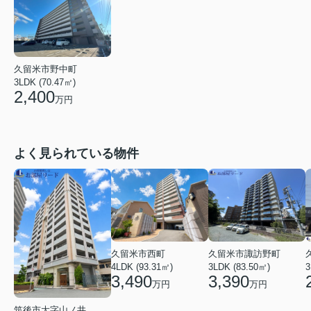
久留米市野中町
3LDK (70.47㎡)
2,400
万円
よく見られている物件
久留米市西町
久留米市諏訪野町
4LDK (93.31㎡)
3LDK (83.50㎡)
3
3,490
3,390
万円
万円
筑後市大字山ノ井