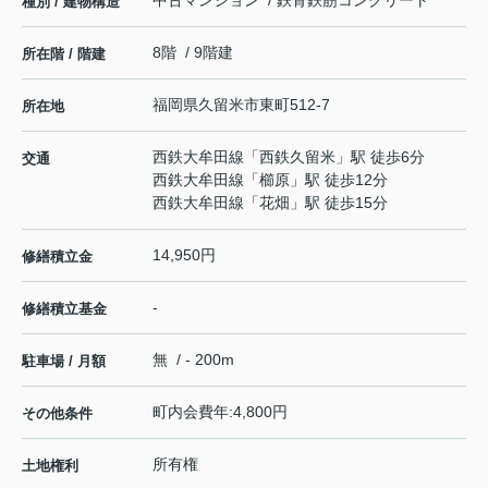
種別 / 建物構造
8階 / 9階建
所在階 / 階建
福岡県
久留米市
東町
512-7
所在地
西鉄大牟田線
「
西鉄久留米
」駅 徒歩6分
交通
西鉄大牟田線
「
櫛原
」駅 徒歩12分
西鉄大牟田線
「
花畑
」駅 徒歩15分
14,950円
修繕積立金
-
修繕積立基金
無 / - 200m
駐車場 / 月額
町内会費年:4,800円
その他条件
所有権
土地権利