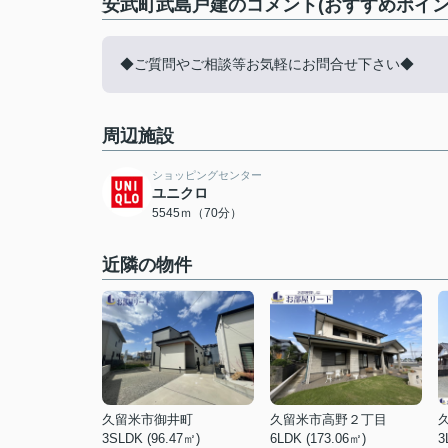
安武町武島戸建のコメント(おすすめポイン
◆ご質問やご相談等お気軽にお問合せ下さい◆
周辺施設
ショッピングセンター
ユニクロ
5545ｍ（70分）
近隣の物件
久留米市御井町
久留米市高野２丁目
3SLDK (96.47㎡)
6LDK (173.06㎡)
3