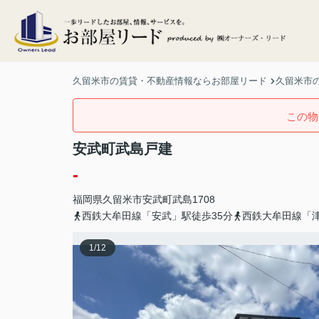
久留米市の賃貸・不動産情報ならお部屋リード
久留米市の
この物
安武町武島戸建
-
福岡県
久留米市
安武町武島
1708
西鉄大牟田線「安武」駅徒歩35分
西鉄大牟田線「津
1
/
12