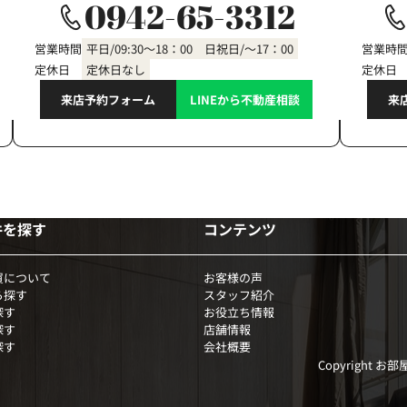
0942-65-3312
営業時間
平日/09:30～18：00 日祝日/～17：00
営業時
定休日
定休日なし
定休日
来店予約フォーム
LINEから不動産相談
来
件を探す
コンテンツ
買について
お客様の声
ら探す
スタッフ紹介
探す
お役立ち情報
探す
店舗情報
探す
会社概要
Copyright お