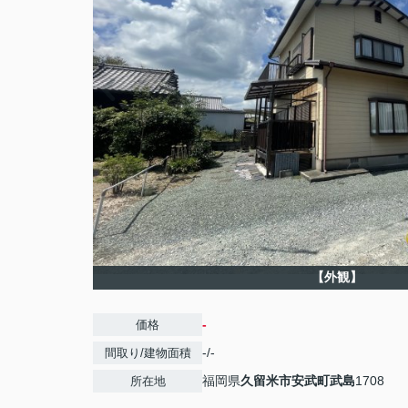
【外観】
-
価格
-/-
間取り/建物面積
福岡県
久留米市
安武町武島
1708
所在地