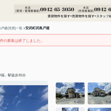
本店
本店
0942-65-3050
0942-6
(賃貸・管理事業部)
(売買事業部)
賃貸物件を探す
売買物件を探す
スタッフ
安武町武島戸建
戸建(売買)一覧
件の募集は終了しました。
福」駅徒歩35分