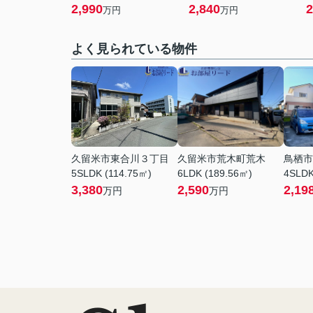
2,990
2,840
2
万円
万円
よく見られている物件
久留米市東合川３丁目
久留米市荒木町荒木
鳥栖市
5SLDK (114.75㎡)
6LDK (189.56㎡)
4SLDK
3,380
2,590
2,19
万円
万円