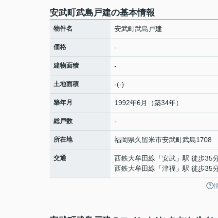
安武町武島戸建の基本情報
物件名
安武町武島戸建
価格
-
建物面積
-
土地面積
-(-)
築年月
1992年6月（築34年）
総戸数
-
所在地
福岡県
久留米市
安武町武島
1708
交通
西鉄大牟田線
「
安武
」駅 徒歩35
西鉄大牟田線
「
津福
」駅 徒歩35