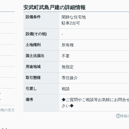
安武町武島戸建の詳細情報
設備条件
閑静な住宅地
駐車2台可
設備(その他)
-
土地権利
所有権
国土法届出
不要
用途地域
無指定
取引態様
専任媒介
引渡し
相談
分
分
備考
◆ご質問やご相談等お気軽にお問合
さい◆
情報の見方
情報