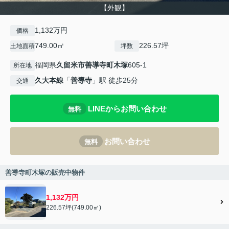
【外観】
1,132万円
価格
749.00㎡
226.57坪
土地面積
坪数
福岡県
久留米市
善導寺町木塚
605-1
所在地
久大本線
「
善導寺
」駅 徒歩25分
交通
LINEからお問い合わせ
無料
お問い合わせ
無料
善導寺町木塚の販売中物件
1,132万円
226.57坪(749.00㎡)