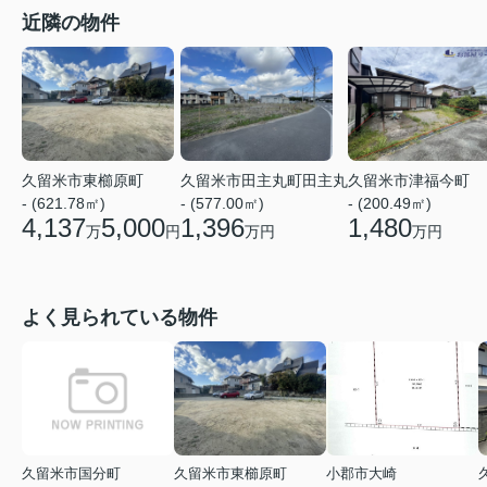
近隣の物件
久留米市東櫛原町
久留米市田主丸町田主丸
久留米市津福今町
- (621.78㎡)
- (577.00㎡)
- (200.49㎡)
4,137
5,000
1,396
1,480
万
円
万円
万円
よく見られている物件
久留米市国分町
久留米市東櫛原町
小郡市大崎