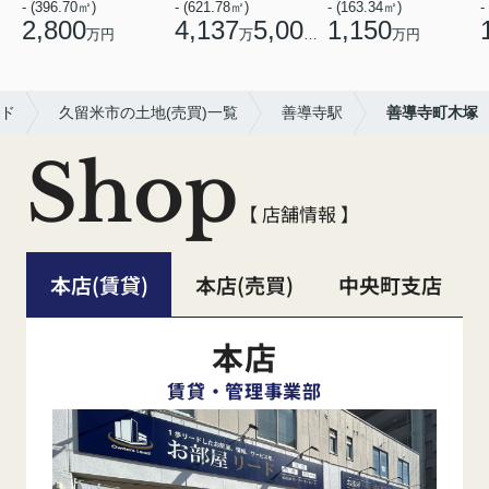
- (396.70㎡)
- (621.78㎡)
- (163.34㎡)
-
2,800
4,137
5,000
1,150
万円
万
円
万円
ド
久留米市の土地(売買)一覧
善導寺駅
善導寺町木塚
Shop
【 店舗情報 】
本店(賃貸)
本店(売買)
中央町支店
本店
賃貸・管理事業部