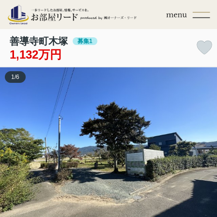
善導寺町木塚
募集1
1,132万円
1
/
6