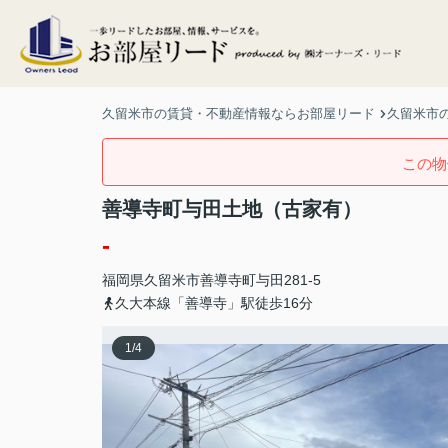
久留米市の賃貸・不動産情報ならお部屋リード
久留米市の
この物
善導寺町与田土地（古家有）
-
福岡県
久留米市
善導寺町与田
281-5
久大本線「善導寺」駅徒歩16分
1
/
4