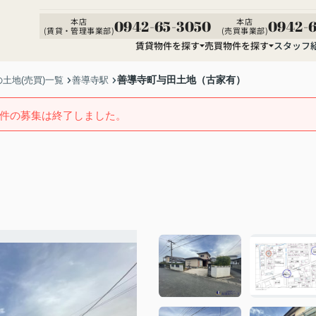
本店
本店
0942-65-3050
0942-6
(賃貸・管理事業部)
(売買事業部)
賃貸物件を探す
売買物件を探す
スタッフ
善導寺町与田土地（古家有）
土地(売買)一覧
善導寺駅
件の募集は終了しました。