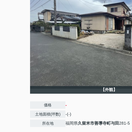
【外観】
-
価格
-(-)
土地面積(坪数)
福岡県
久留米市
善導寺町与田
281-5
所在地