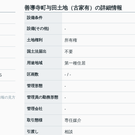
善導寺町与田土地（古家有）の詳細情報
設備条件
設備(その他)
-
土地権利
所有権
国土法届出
不要
用途地域
第一種住居
区画数
- / -
5
管理形態
-
管理員の勤務形態
-
情報の見方
管理会社
-
取引態様
専任媒介
引渡し
相談