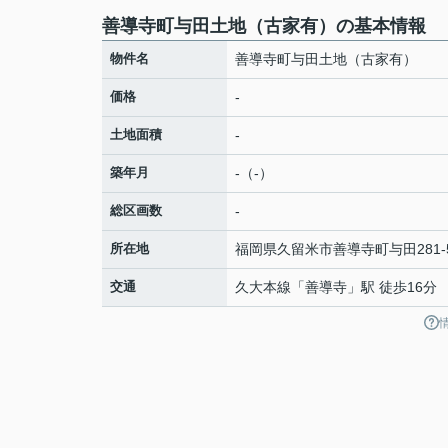
善導寺町与田土地（古家有）の基本情報
物件名
善導寺町与田土地（古家有）
価格
-
土地面積
-
築年月
-（-）
総区画数
-
所在地
福岡県
久留米市
善導寺町与田
281-
交通
久大本線
「
善導寺
」駅 徒歩16分