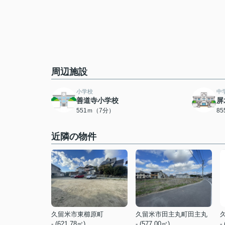
周辺施設
小学校
中
善道寺小学校
屏
551ｍ（7分）
8
近隣の物件
久留米市東櫛原町
久留米市田主丸町田主丸
- (621.78㎡)
- (577.00㎡)
-