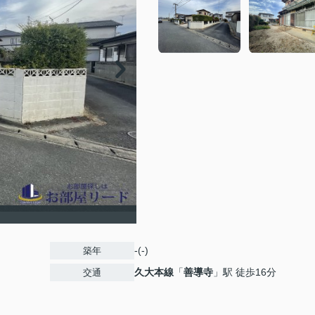
-(-)
築年
久大本線
「
善導寺
」駅 徒歩16分
交通