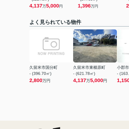
4,137
5,000
1,396
2
万
円
万円
よく見られている物件
久留米市国分町
久留米市東櫛原町
小郡市
- (396.70㎡)
- (621.78㎡)
- (163
2,800
4,137
5,000
1,15
万円
万
円