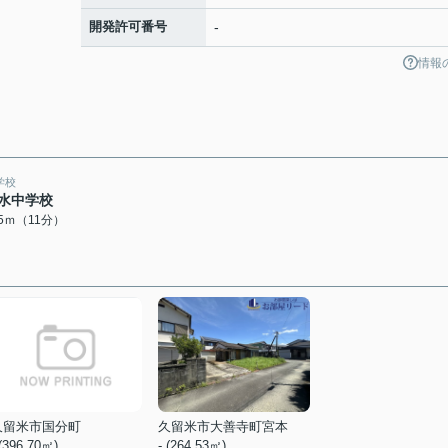
開発許可番号
-
情報
学校
水中学校
55ｍ（11分）
久留米市国分町
久留米市大善寺町宮本
 (396.70㎡)
- (264.53㎡)