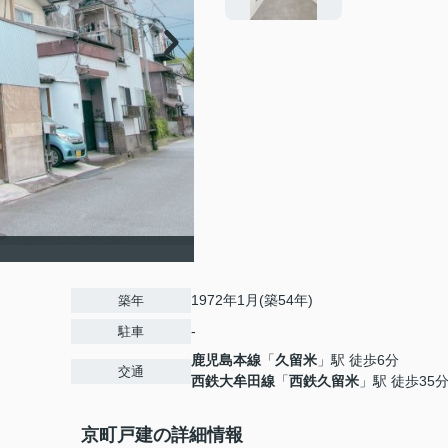
1972年1月(築54年)
築年
-
駐車
鹿児島本線
「
久留米
」駅 徒歩6分
交通
西鉄大牟田線
「
西鉄久留米
」駅 徒歩35
京町戸建の詳細情報