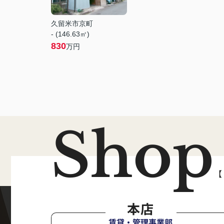
久留米市京町
- (146.63㎡)
830
万円
Shop
【
本店
賃貸・管理事業部