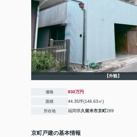
【外観】
830万円
価格
44.35坪(146.63㎡)
面積
福岡県
久留米市
京町
289
所在地
京町戸建の基本情報