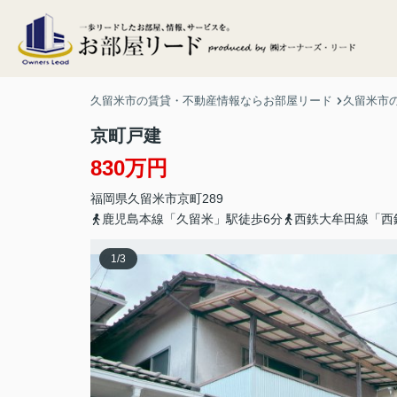
久留米市の賃貸・不動産情報ならお部屋リード
久留米市の
京町戸建
830万円
福岡県
久留米市
京町
289
鹿児島本線「久留米」駅徒歩6分
西鉄大牟田線「西
1
/
3