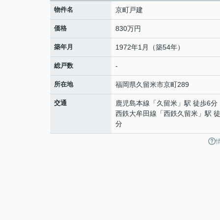
物件名
京町戸建
価格
830万円
築年月
1972年1月（築54年）
総戸数
-
所在地
福岡県
久留米市
京町
289
交通
鹿児島本線
「
久留米
」駅 徒歩6分
西鉄大牟田線
「
西鉄久留米
」駅 徒
分