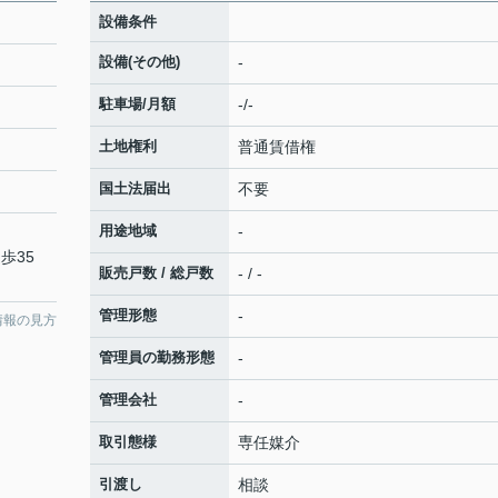
設備条件
設備(その他)
-
駐車場/月額
-/-
土地権利
普通賃借権
国土法届出
不要
用途地域
-
歩35
販売戸数 / 総戸数
- / -
管理形態
-
情報の見方
管理員の勤務形態
-
管理会社
-
取引態様
専任媒介
引渡し
相談