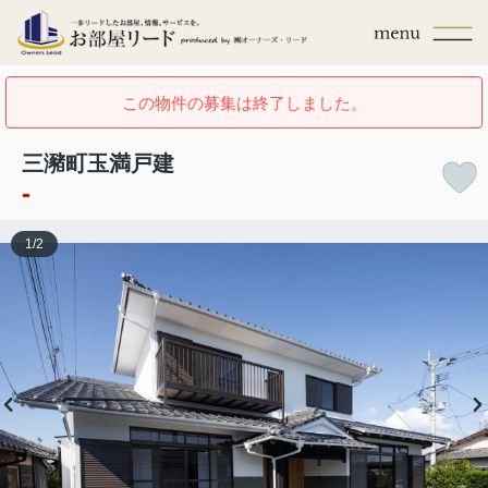
この物件の募集は終了しました。
三瀦町玉満戸建
-
1
/
2