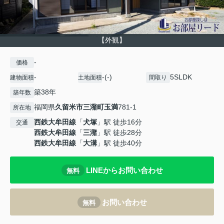
【外観】
-
価格
-
-(-)
5SLDK
建物面積
土地面積
間取り
築38年
築年数
福岡県
久留米市
三潴町玉満
781-1
所在地
西鉄大牟田線
「
犬塚
」駅 徒歩16分
交通
西鉄大牟田線
「
三潴
」駅 徒歩28分
西鉄大牟田線
「
大溝
」駅 徒歩40分
LINEからお問い合わせ
無料
お問い合わせ
無料