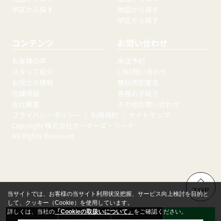
学区から探す
地図から探す
学区から探す
コンテンツ
お問い合わせ
お客様の声
来店予約
スタッフ紹介
LINE問い合わせ
お役立ち情報
無料売却査定
店舗情報
各種お手続き
会社概要
その他お問い合わせ
プライバシーポリシー
｜
利用規約
｜
サイトマップ
Copyright 株式会社オーナーズ・リード
All Rights Reserved.
TOP
当サイトでは、お客様の当サイト利用状況把握、サービス向上検討を目的と
して、クッキー（Cookie）を使用しています。
詳しくは、当社の
「Cookieの取扱いについて」
をご確認ください。