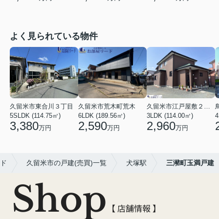
よく見られている物件
久留米市東合川３丁目
久留米市荒木町荒木
久留米市江戸屋敷２丁目
5SLDK (114.75㎡)
6LDK (189.56㎡)
3LDK (114.00㎡)
4
3,380
2,590
2,960
万円
万円
万円
ド
久留米市の戸建(売買)一覧
犬塚駅
三瀦町玉満戸建
Shop
【 店舗情報 】