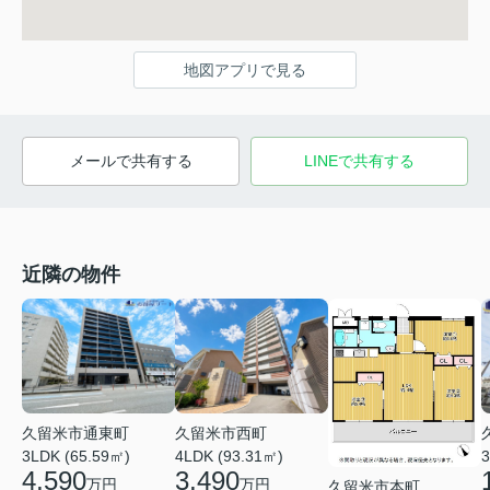
地図アプリで見る
メールで共有する
LINEで共有する
近隣の物件
久留米市通東町
久留米市西町
3LDK (65.59㎡)
4LDK (93.31㎡)
3
4,590
3,490
万円
万円
久留米市本町