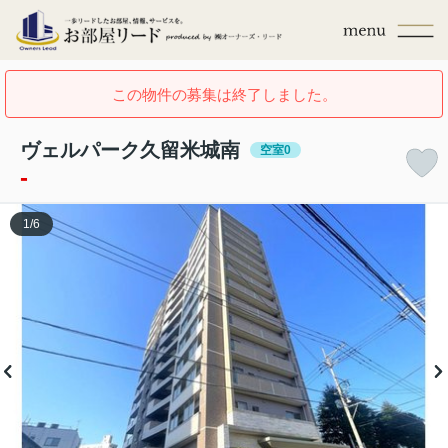
この物件の募集は終了しました。
ヴェルパーク久留米城南
空室0
-
1
/
6