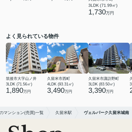
3LDK (71.99㎡)
1,730
万円
よく見られている物件
筑後市大字山ノ井
久留米市西町
久留米市諏訪野町
3LDK (71.56㎡)
4LDK (93.31㎡)
3LDK (83.50㎡)
3
1,890
3,490
3,390
万円
万円
万円
のマンション(売買)一覧
久留米駅
ヴェルパーク久留米城南