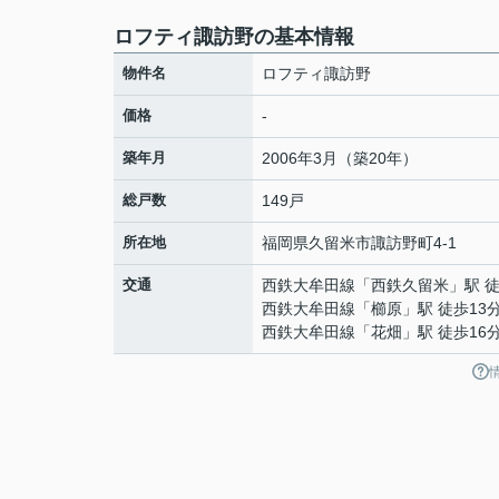
ロフティ諏訪野の基本情報
物件名
ロフティ諏訪野
価格
-
築年月
2006年3月（築20年）
総戸数
149戸
所在地
福岡県
久留米市
諏訪野町
4-1
交通
西鉄大牟田線
「
西鉄久留米
」駅 
西鉄大牟田線
「
櫛原
」駅 徒歩13
西鉄大牟田線
「
花畑
」駅 徒歩16