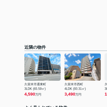
近隣の物件
久留米市通東町
久留米市西町
3LDK (65.59㎡)
4LDK (93.31㎡)
3
4,590
3,490
1
万円
万円