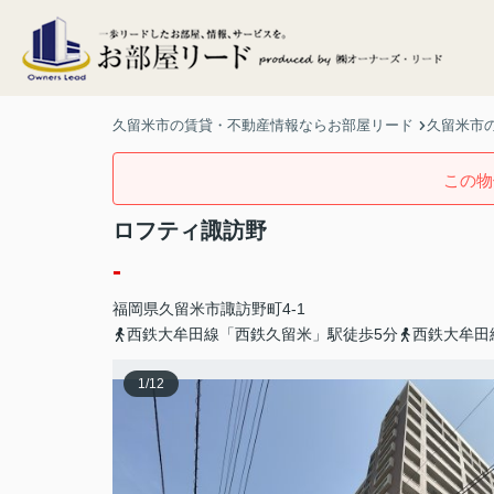
久留米市の賃貸・不動産情報ならお部屋リード
久留米市の
この物
ロフティ諏訪野
-
福岡県
久留米市
諏訪野町
4-1
西鉄大牟田線「西鉄久留米」駅徒歩5分
西鉄大牟田
1
/
12