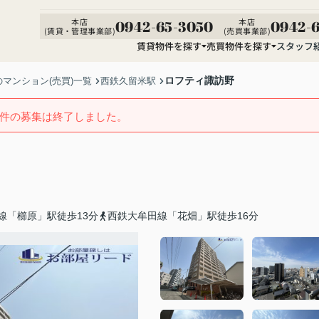
本店
本店
0942-65-3050
0942-6
(賃貸・管理事業部)
(売買事業部)
賃貸物件を探す
売買物件を探す
スタッフ
ロフティ諏訪野
マンション(売買)一覧
西鉄久留米駅
件の募集は終了しました。
線「櫛原」駅徒歩13分
西鉄大牟田線「花畑」駅徒歩16分