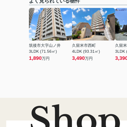
よく見られている物件
筑後市大字山ノ井
久留米市西町
久留米
3LDK (71.56㎡)
4LDK (93.31㎡)
3LDK 
1,890
3,490
3,39
万円
万円
Shop