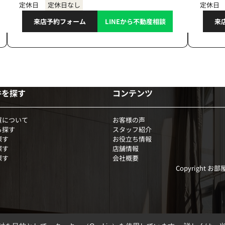
定休日
定休日なし
定休日
来店予約フォーム
LINEから不動産相談
来
件を探す
コンテンツ
買について
お客様の声
ら探す
スタッフ紹介
探す
お役立ち情報
探す
店舗情報
探す
会社概要
Copyright お