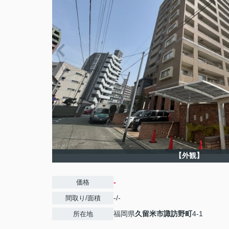
【外観】
-
価格
-/-
間取り/面積
福岡県
久留米市
諏訪野町
4-1
所在地