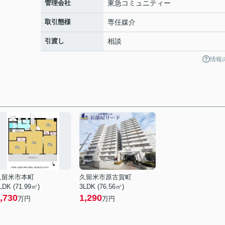
管理会社
東急コミュニティー
取引態様
専任媒介
引渡し
相談
情報
久留米市本町
久留米市原古賀町
LDK (71.99㎡)
3LDK (76.56㎡)
,730
1,290
万円
万円