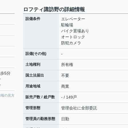
ロフティ諏訪野の詳細情報
設備条件
エレベーター
駐輪場
バイク置場あり
オートロック
防犯カメラ
設備(その他)
-
土地権利
所有権
徒歩5分
国土法届出
不要
分
分
用途地域
商業
情報の見方
販売戸数 / 総戸数
- / 149戸
管理形態
管理会社に全部委託
管理員の勤務形態
日勤