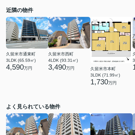
近隣の物件
久留米市通東町
久留米市西町
3LDK (65.59㎡)
4LDK (93.31㎡)
3
4,590
3,490
万円
万円
久留米市本町
3LDK (71.99㎡)
1,730
万円
よく見られている物件