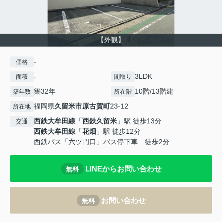
【外観】
-
価格
-
3LDK
面積
間取り
築32年
10階/13階建
築年数
所在階
福岡県
久留米市
原古賀町
23-12
所在地
西鉄大牟田線
「
西鉄久留米
」駅 徒歩13分
交通
西鉄大牟田線
「
花畑
」駅 徒歩12分
西鉄バス「六ツ門口」バス停下車 徒歩2分
LINEからお問い合わせ
無料
お問い合わせ
無料