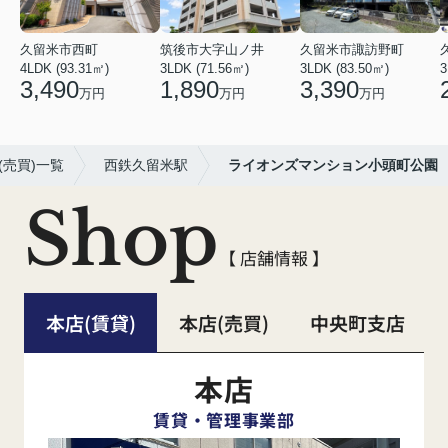
久留米市西町
筑後市大字山ノ井
久留米市諏訪野町
4LDK (93.31㎡)
3LDK (71.56㎡)
3LDK (83.50㎡)
3
3,490
1,890
3,390
万円
万円
万円
売買)一覧
西鉄久留米駅
ライオンズマンション小頭町公園
Shop
【 店舗情報 】
本店(賃貸)
本店(売買)
中央町支店
本店
賃貸・管理事業部