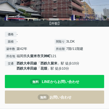
【外観】
-
価格
-
3LDK
面積
間取り
築42年
7階/11階建
築年数
所在階
福岡県
久留米市
天神町
121
所在地
西鉄大牟田線
「
西鉄久留米
」駅 徒歩10分
交通
西鉄大牟田線
「
花畑
」駅 徒歩10分
LINEからお問い合わせ
無料
お問い合わせ
無料