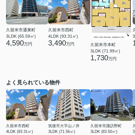
久留米市通東町
久留米市西町
3LDK (65.59㎡)
4LDK (93.31㎡)
3
4,590
3,490
万円
万円
久留米市本町
3LDK (71.99㎡)
1,730
万円
よく見られている物件
久留米市西町
筑後市大字山ノ井
久留米市諏訪野町
4LDK (93.31㎡)
3LDK (71.56㎡)
3LDK (83.50㎡)
3