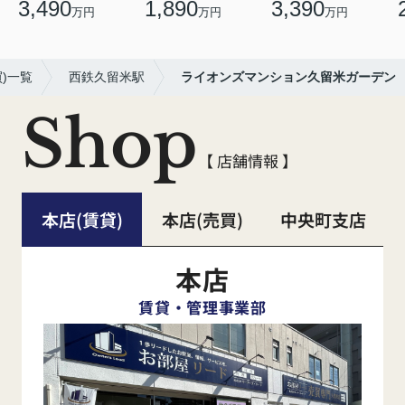
3,490
1,890
3,390
万円
万円
万円
)一覧
西鉄久留米駅
ライオンズマンション久留米ガーデン
Shop
【 店舗情報 】
本店(賃貸)
本店(売買)
中央町支店
本店
賃貸・管理事業部