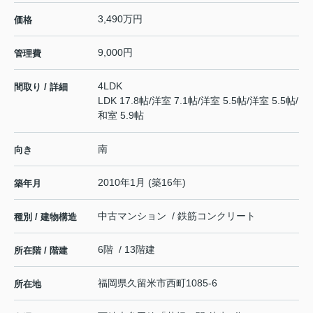
3,490万円
価格
9,000円
管理費
4LDK
間取り / 詳細
LDK 17.8帖
/
洋室 7.1帖
/
洋室 5.5帖
/
洋室 5.5帖
/
和室 5.9帖
南
向き
2010年1月 (築16年)
築年月
中古マンション / 鉄筋コンクリート
種別 / 建物構造
6階 / 13階建
所在階 / 階建
福岡県
久留米市
西町
1085-6
所在地