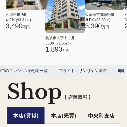
久留米市西町
久留米市諏訪野町
4LDK (93.31㎡)
3LDK (83.50㎡)
3
3,490
3,390
万円
万円
筑後市大字山ノ井
3LDK (71.56㎡)
1,890
万円
米市のマンション(売買)一覧
ブライト・サンリヤン諏訪
6階
Shop
【 店舗情報 】
本店(賃貸)
本店(売買)
中央町支店