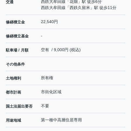
西鉄大牟田線
「
花畑
」駅 徒歩6分
交通
西鉄大牟田線
「
西鉄久留米
」駅 徒歩11分
22,540円
修繕積立金
-
修繕積立基金
空有 / 9,000円 (税込)
駐車場 / 月額
その他条件
所有権
土地権利
市街化区域
都市計画
不要
国土法届出要否
第一種中高層住居専用
用途地域