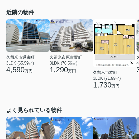
近隣の物件
久留米市通東町
久留米市原古賀町
3LDK (65.59㎡)
3LDK (76.56㎡)
4
4,590
1,290
万円
万円
久留米市本町
3LDK (71.99㎡)
1,730
万円
よく見られている物件