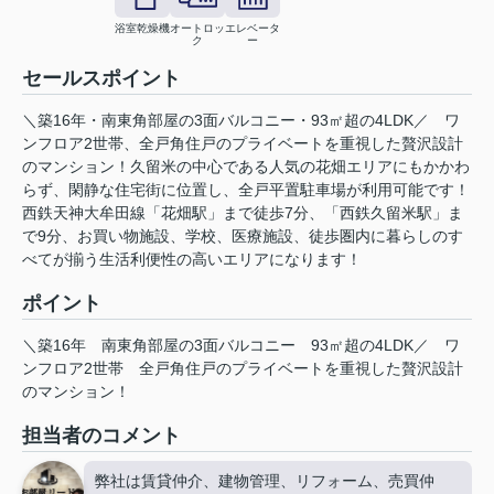
浴室乾燥機
オートロッ
エレベータ
ク
ー
セールスポイント
＼築16年・南東角部屋の3面バルコニー・93㎡超の4LDK／ ワ
ンフロア2世帯、全戸角住戸のプライベートを重視した贅沢設計
のマンション！久留米の中心である人気の花畑エリアにもかかわ
らず、閑静な住宅街に位置し、全戸平置駐車場が利用可能です！
西鉄天神大牟田線「花畑駅」まで徒歩7分、「西鉄久留米駅」ま
で9分、お買い物施設、学校、医療施設、徒歩圏内に暮らしのす
べてが揃う生活利便性の高いエリアになります！
ポイント
＼築16年
南東角部屋の3面バルコニー
93㎡超の4LDK／
ワ
ンフロア2世帯
全戸角住戸のプライベートを重視した贅沢設計
のマンション！
担当者のコメント
弊社は賃貸仲介、建物管理、リフォーム、売買仲