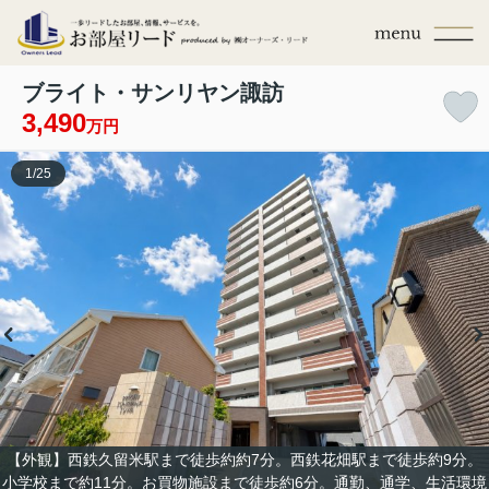
ブライト・サンリヤン諏訪
3,490
万円
1
/
25
【外観】西鉄久留米駅まで徒歩約約7分。西鉄花畑駅まで徒歩約9分。
小学校まで約11分。お買物施設まで徒歩約6分。通勤、通学、生活環境