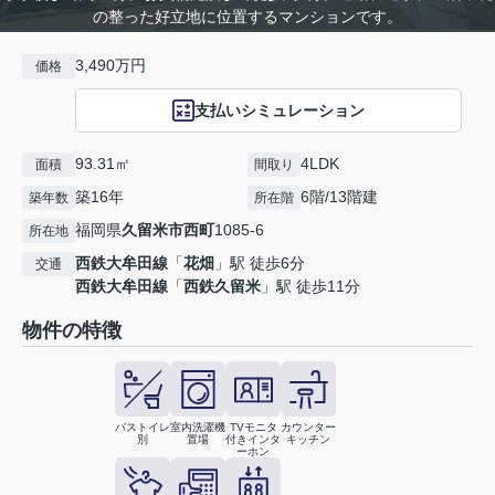
の整った好立地に位置するマンションです。
3,490万円
価格
支払いシミュレーション
93.31㎡
4LDK
面積
間取り
築16年
6階/13階建
築年数
所在階
福岡県
久留米市
西町
1085-6
所在地
西鉄大牟田線
「
花畑
」駅 徒歩6分
交通
西鉄大牟田線
「
西鉄久留米
」駅 徒歩11分
物件の特徴
バストイレ
室内洗濯機
TVモニタ
カウンター
別
置場
付きインタ
キッチン
ーホン