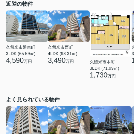
近隣の物件
久留米市通東町
久留米市西町
3LDK (65.59㎡)
4LDK (93.31㎡)
3
4,590
3,490
万円
万円
久留米市本町
3LDK (71.99㎡)
1,730
万円
よく見られている物件