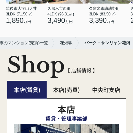
筑後市大字山ノ井
久留米市西町
久留米市諏訪野町
3LDK (71.56㎡)
4LDK (93.31㎡)
3LDK (83.50㎡)
3
1,890
3,490
3,390
万円
万円
万円
市のマンション(売買)一覧
花畑駅
パーク・サンリヤン花畑
Shop
【 店舗情報 】
本店(賃貸)
本店(売買)
中央町支店
本店
賃貸・管理事業部