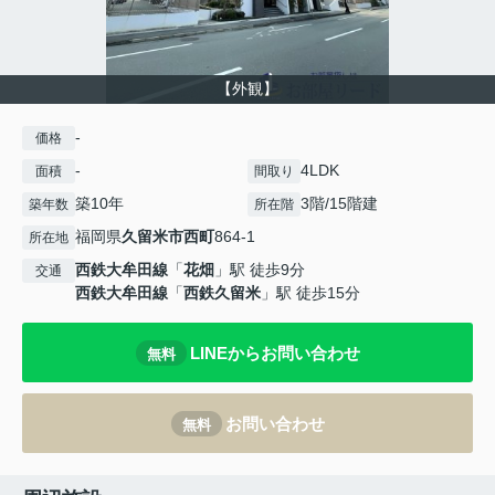
【外観】
-
価格
-
4LDK
面積
間取り
築10年
3階/15階建
築年数
所在階
福岡県
久留米市
西町
864-1
所在地
西鉄大牟田線
「
花畑
」駅 徒歩9分
交通
西鉄大牟田線
「
西鉄久留米
」駅 徒歩15分
LINEからお問い合わせ
無料
お問い合わせ
無料