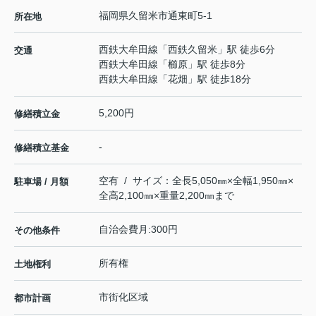
福岡県
久留米市
通東町
5-1
所在地
西鉄大牟田線
「
西鉄久留米
」駅 徒歩6分
交通
西鉄大牟田線
「
櫛原
」駅 徒歩8分
西鉄大牟田線
「
花畑
」駅 徒歩18分
5,200円
修繕積立金
-
修繕積立基金
空有 / サイズ：全長5,050㎜×全幅1,950㎜×
駐車場 / 月額
全高2,100㎜×重量2,200㎜まで
自治会費月:300円
その他条件
所有権
土地権利
市街化区域
都市計画