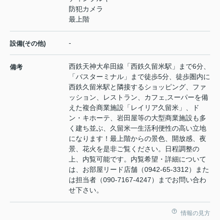
防犯カメラ
最上階
-
設備(その他)
西鉄天神大牟田線「西鉄久留米駅」まで6分、
備考
「バスターミナル」まで徒歩5分、徒歩圏内に
西鉄久留米駅と隣接するショッピング、ファ
ッション、レストラン、カフェ,スーパーを備
えた複合商業施設「レイリア久留米」、ド
ン・キホーテ、岩田屋等の大型商業施設も多
く建ち並ぶ、久留米一生活利便性の高い立地
になります！最上階からの景色、開放感、夜
景、花火を是非ご覧ください。日程調整の
上、内覧可能です。内覧希望・詳細について
は、お部屋リード店舗（0942-65-3312）また
は担当者（090-7167-4247）までお問い合わ
せ下さい。
情報の見方