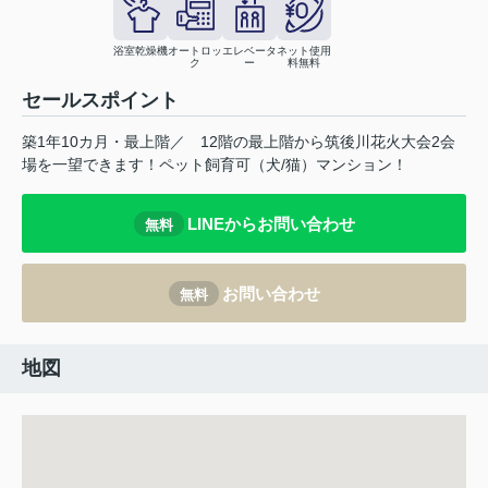
浴室乾燥機
オートロッ
エレベータ
ネット使用
ク
ー
料無料
セールスポイント
築1年10カ月・最上階／ 12階の最上階から筑後川花火大会2会
場を一望できます！ペット飼育可（犬/猫）マンション！
LINEからお問い合わせ
無料
お問い合わせ
無料
地図