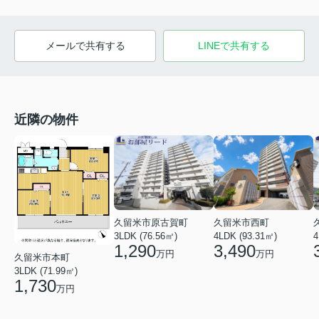
メールで共有する
LINEで共有する
近隣の物件
久留米市原古賀町
久留米市西町
3LDK (76.56㎡)
4LDK (93.31㎡)
4
1,290
3,490
万円
万円
久留米市本町
3LDK (71.99㎡)
1,730
万円