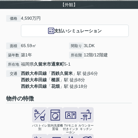
【外観】
4,590万円
価格
支払いシミュレーション
65.59㎡
3LDK
面積
間取り
築1年
12階/12階建
築年数
所在階
福岡県
久留米市
通東町
5-1
所在地
西鉄大牟田線
「
西鉄久留米
」駅 徒歩6分
交通
西鉄大牟田線
「
櫛原
」駅 徒歩8分
西鉄大牟田線
「
花畑
」駅 徒歩18分
物件の特徴
バストイレ
室内洗濯機
TVモニタ
カウンター
別
置場
付きインタ
キッチン
ーホン