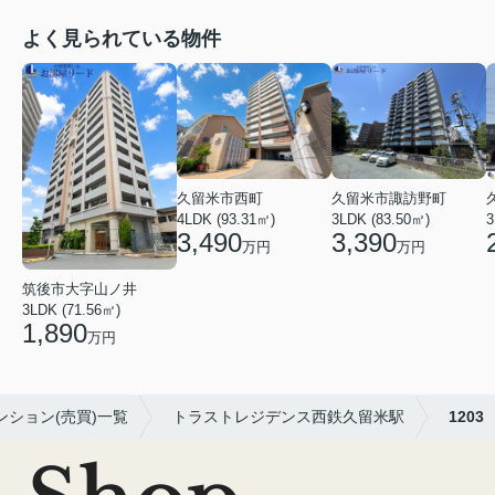
よく見られている物件
久留米市西町
久留米市諏訪野町
4LDK (93.31㎡)
3LDK (83.50㎡)
3
3,490
3,390
万円
万円
筑後市大字山ノ井
3LDK (71.56㎡)
1,890
万円
ンション(売買)一覧
トラストレジデンス西鉄久留米駅
1203