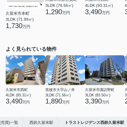
3LDK (76.56㎡)
4LDK (93.31㎡)
4
1,290
3,490
万円
万円
久留米市本町
3LDK (71.99㎡)
1,730
万円
よく見られている物件
久留米市西町
筑後市大字山ノ井
久留米市諏訪野町
4LDK (93.31㎡)
3LDK (71.56㎡)
3LDK (83.50㎡)
3
3,490
1,890
3,390
万円
万円
万円
売買)一覧
西鉄久留米駅
トラストレジデンス西鉄久留米駅