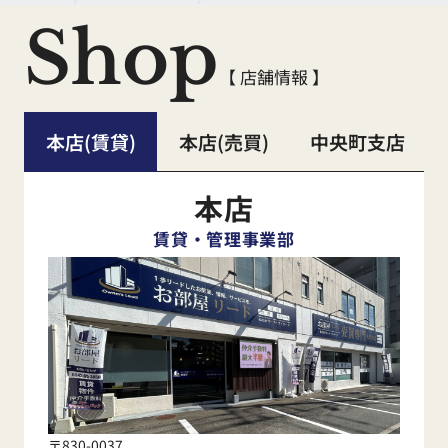
Shop
【 店舗情報 】
本店(賃貸)
本店(売買)
中央町支店
本店
賃貸・管理事業部
〒830-0037