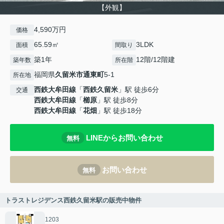
【外観】
4,590万円
価格
65.59㎡
3LDK
面積
間取り
築1年
12階/12階建
築年数
所在階
福岡県
久留米市
通東町
5-1
所在地
西鉄大牟田線
「
西鉄久留米
」駅 徒歩6分
交通
西鉄大牟田線
「
櫛原
」駅 徒歩8分
西鉄大牟田線
「
花畑
」駅 徒歩18分
LINEからお問い合わせ
無料
お問い合わせ
無料
トラストレジデンス西鉄久留米駅の販売中物件
1203