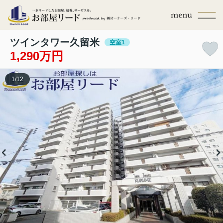
ツインタワー久留米
空室1
1,290万円
1
/
12