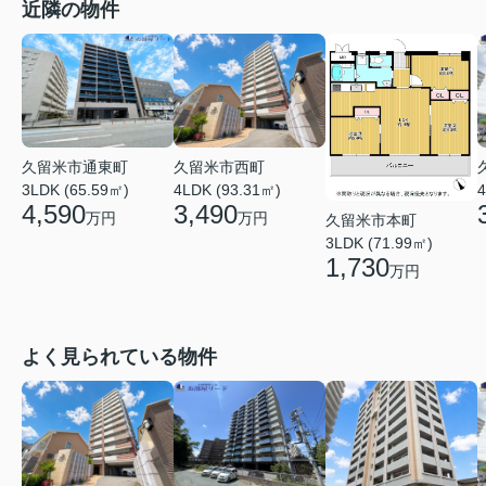
近隣の物件
久留米市通東町
久留米市西町
3LDK (65.59㎡)
4LDK (93.31㎡)
4
4,590
3,490
万円
万円
久留米市本町
3LDK (71.99㎡)
1,730
万円
よく見られている物件