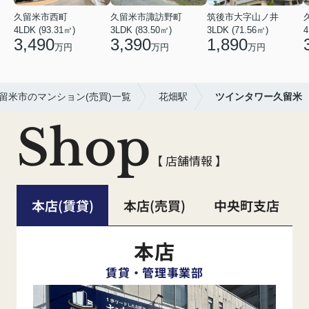
久留米市西町
久留米市諏訪野町
筑後市大字山ノ井
4LDK (93.31㎡)
3LDK (83.50㎡)
3LDK (71.56㎡)
4
3,490
3,390
1,890
万円
万円
万円
留米市のマンション(売買)一覧
花畑駅
ツインタワー久留米
Shop
【 店舗情報 】
本店(賃貸)
本店(売買)
中央町支店
本店
賃貸・管理事業部