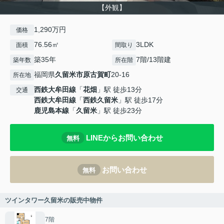
【外観】
1,290万円
価格
76.56㎡
3LDK
面積
間取り
築35年
7階/13階建
築年数
所在階
福岡県
久留米市
原古賀町
20-16
所在地
西鉄大牟田線
「
花畑
」駅 徒歩13分
交通
西鉄大牟田線
「
西鉄久留米
」駅 徒歩17分
鹿児島本線
「
久留米
」駅 徒歩23分
LINEからお問い合わせ
無料
お問い合わせ
無料
ツインタワー久留米の販売中物件
7階