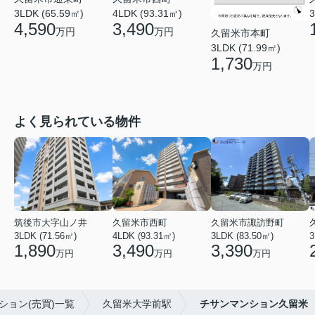
3LDK (65.59㎡)
4LDK (93.31㎡)
3
4,590
3,490
万円
万円
久留米市本町
3LDK (71.99㎡)
1,730
万円
よく見られている物件
筑後市大字山ノ井
久留米市西町
久留米市諏訪野町
3LDK (71.56㎡)
4LDK (93.31㎡)
3LDK (83.50㎡)
3
1,890
3,490
3,390
万円
万円
万円
ション(売買)一覧
久留米大学前駅
チサンマンション久留米