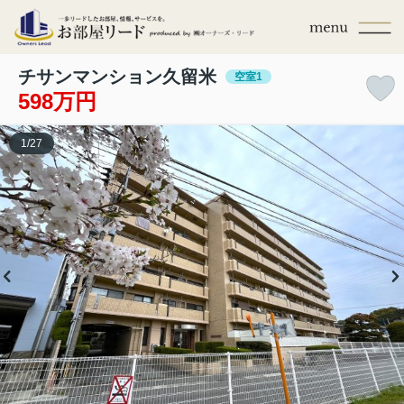
チサンマンション久留米
空室1
598万円
1
/
27