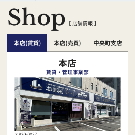
Shop
【 店舗情報 】
本店(賃貸)
本店(売買)
中央町支店
本店
賃貸・管理事業部
〒830-0037