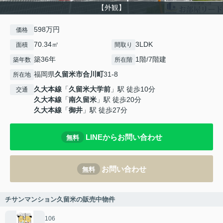
【外観】
598万円
価格
70.34㎡
3LDK
面積
間取り
築36年
1階/7階建
築年数
所在階
福岡県
久留米市
合川町
31-8
所在地
久大本線
「
久留米大学前
」駅 徒歩10分
交通
久大本線
「
南久留米
」駅 徒歩20分
久大本線
「
御井
」駅 徒歩27分
LINEからお問い合わせ
無料
お問い合わせ
無料
チサンマンション久留米の販売中物件
106