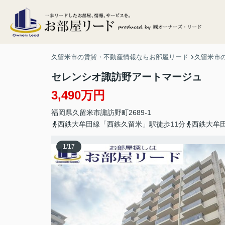
久留米市の賃貸・不動産情報ならお部屋リード
久留米市の
セレンシオ諏訪野アートマージュ
3,490万円
福岡県
久留米市
諏訪野町
2689-1
西鉄大牟田線「西鉄久留米」駅徒歩11分
西鉄大牟
1
/
17