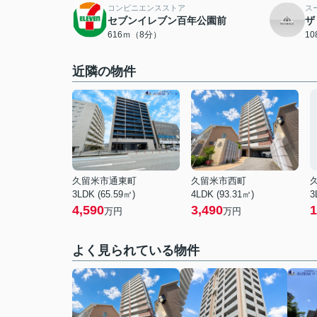
コンビニエンスストア
ス
セブンイレブン百年公園前
ザ
616ｍ（8分）
1
近隣の物件
久留米市通東町
久留米市西町
3LDK (65.59㎡)
4LDK (93.31㎡)
3
4,590
3,490
1
万円
万円
よく見られている物件