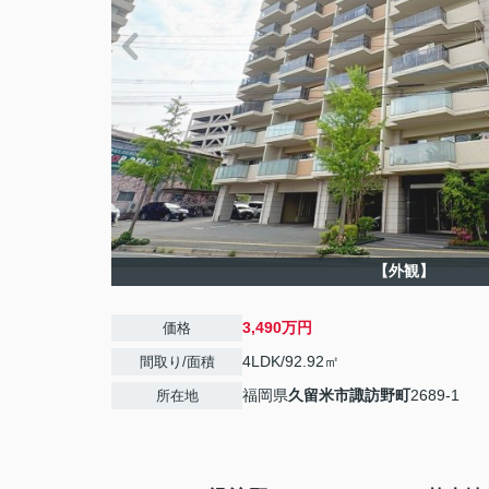
【外観】
3,490万円
価格
4LDK/92.92㎡
間取り/面積
福岡県
久留米市
諏訪野町
2689-1
所在地