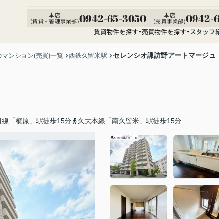
本店
本店
0942-65-3050
0942-6
(賃貸・管理事業部)
(売買事業部)
賃貸物件を探す
売買物件を探す
スタッフ
セレンシオ諏訪野アートマージュ
マンション(売買)一覧
西鉄久留米駅
田線「櫛原」駅徒歩15分
久大本線「南久留米」駅徒歩15分