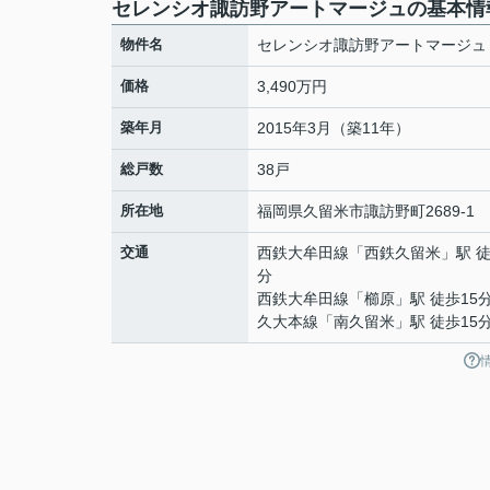
セレンシオ諏訪野アートマージュの基本情
物件名
セレンシオ諏訪野アートマージュ
価格
3,490万円
築年月
2015年3月（築11年）
総戸数
38戸
所在地
福岡県
久留米市
諏訪野町
2689-1
交通
西鉄大牟田線
「
西鉄久留米
」駅 徒
分
西鉄大牟田線
「
櫛原
」駅 徒歩15
久大本線
「
南久留米
」駅 徒歩15