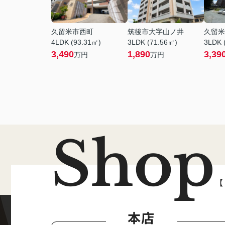
久留米市西町
筑後市大字山ノ井
久留米
4LDK (93.31㎡)
3LDK (71.56㎡)
3LDK 
3,490
1,890
3,39
万円
万円
Shop
【
本店