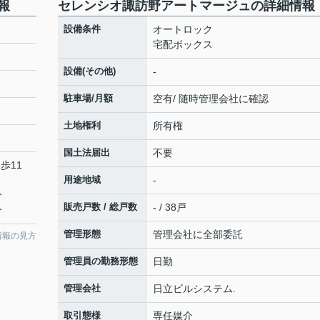
報
セレンシオ諏訪野アートマージュの詳細情報
設備条件
オートロック
宅配ボックス
設備(その他)
-
駐車場/月額
空有/ 随時管理会社に確認
土地権利
所有権
国土法届出
不要
歩11
用途地域
-
分
販売戸数 / 総戸数
- / 38戸
分
管理形態
管理会社に全部委託
情報の見方
管理員の勤務形態
日勤
管理会社
日立ビルシステム.
取引態様
専任媒介