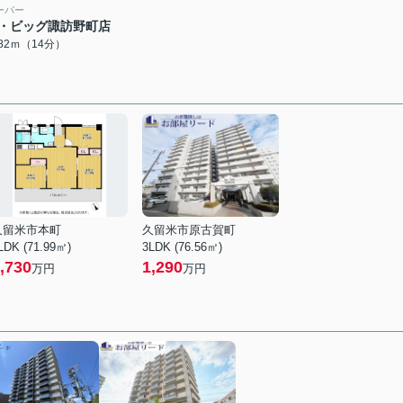
ーパー
・ビッグ諏訪野町店
082ｍ（14分）
久留米市本町
久留米市原古賀町
LDK (71.99㎡)
3LDK (76.56㎡)
,730
1,290
万円
万円