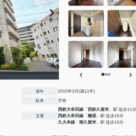
2015年3月(築11年)
築年
空有
駐車
西鉄大牟田線
「
西鉄久留米
」駅 徒歩11
西鉄大牟田線
「
櫛原
」駅 徒歩15分
交通
久大本線
「
南久留米
」駅 徒歩15分