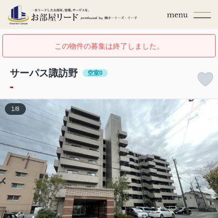
この物件の募集は終了しました。
サーパス諏訪野
空室0
-
1
/
8