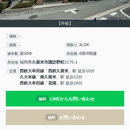
【外観】
-
価格
-
3LDK
面積
間取り
築30年
4階/8階建
築年数
所在階
福岡県
久留米市
諏訪野町
2175-1
所在地
西鉄大牟田線
「
西鉄久留米
」駅 徒歩10分
交通
久大本線
「
南久留米
」駅 徒歩12分
西鉄大牟田線
「
花畑
」駅 徒歩18分
LINEからお問い合わせ
無料
お問い合わせ
無料