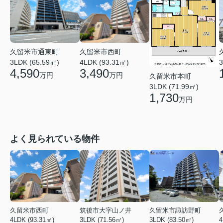
久留米市通東町
久留米市西町
3LDK (65.59㎡)
4LDK (93.31㎡)
3
4,590
3,490
万円
万円
久留米市本町
3LDK (71.99㎡)
1,730
万円
よく見られている物件
久留米市西町
筑後市大字山ノ井
久留米市諏訪野町
4LDK (93.31㎡)
3LDK (71.56㎡)
3LDK (83.50㎡)
4