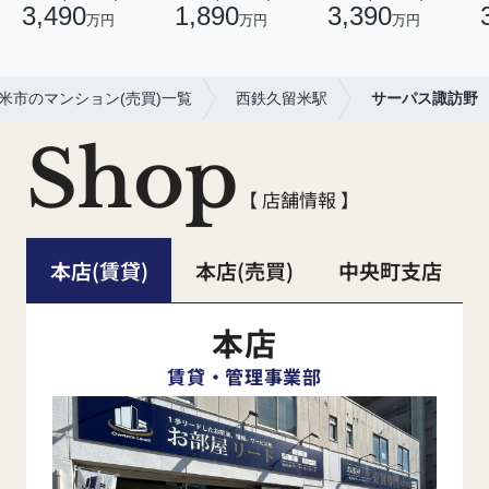
3,490
1,890
3,390
万円
万円
万円
米市のマンション(売買)一覧
西鉄久留米駅
サーパス諏訪野
Shop
【 店舗情報 】
本店(賃貸)
本店(売買)
中央町支店
本店
賃貸・管理事業部