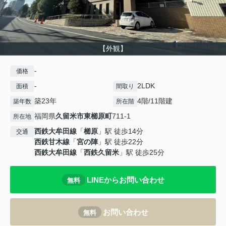
【外観】
-
価格
-
2LDK
面積
間取り
築23年
4階/11階建
築年数
所在階
福岡県
久留米市
東櫛原町
711-1
所在地
西鉄大牟田線
「
櫛原
」駅 徒歩14分
交通
西鉄甘木線
「
宮の陣
」駅 徒歩22分
西鉄大牟田線
「
西鉄久留米
」駅 徒歩25分
LINEからお問い合わせ
無料
お問い合わせ
無料