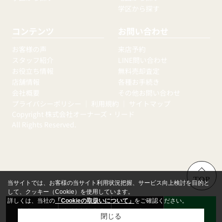
学区から探す
コンテンツ
お問い合わせ
お客様の声
来店予約
スタッフ紹介
LINE問い合わせ
お役立ち情報
無料売却査定
店舗情報
各種お手続き
会社概要
その他お問い合わせ
プライバシーポリシー
｜
利用規約
｜
サイトマップ
Copyright 株式会社オーナーズ・リード
All Rights Reserved.
TOP
当サイトでは、お客様の当サイト利用状況把握、サービス向上検討を目的と
して、クッキー（Cookie）を使用しています。
詳しくは、当社の
「Cookieの取扱いについて」
をご確認ください。
来店予約
無料売却査定
お問い合わせ
LINE
閉じる