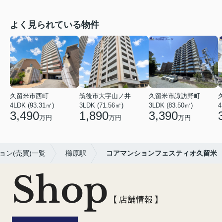
よく見られている物件
久留米市西町
筑後市大字山ノ井
久留米市諏訪野町
4LDK (93.31㎡)
3LDK (71.56㎡)
3LDK (83.50㎡)
4
3,490
1,890
3,390
万円
万円
万円
ョン(売買)一覧
櫛原駅
コアマンションフェスティオ久留米
Shop
【 店舗情報 】