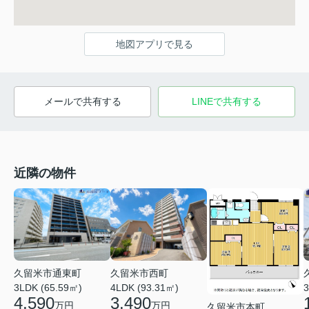
地図アプリで見る
メールで共有する
LINEで共有する
近隣の物件
久留米市通東町
久留米市西町
3LDK (65.59㎡)
4LDK (93.31㎡)
3
4,590
3,490
万円
万円
久留米市本町