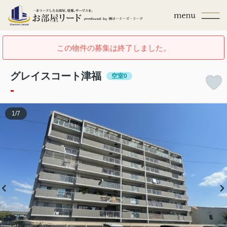
この物件の募集は終了しました。
グレイスコート津福
空室0
-
1
/
7