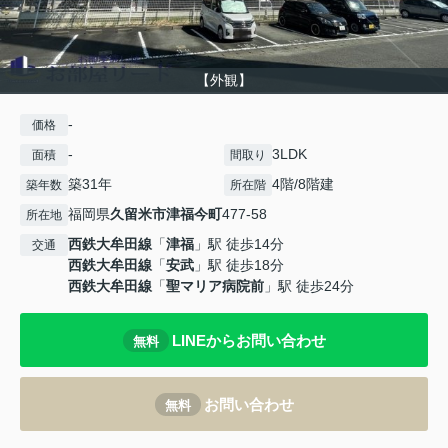
【外観】
-
価格
-
3LDK
面積
間取り
築31年
4階/8階建
築年数
所在階
福岡県
久留米市
津福今町
477-58
所在地
西鉄大牟田線
「
津福
」駅 徒歩14分
交通
西鉄大牟田線
「
安武
」駅 徒歩18分
西鉄大牟田線
「
聖マリア病院前
」駅 徒歩24分
LINEからお問い合わせ
無料
お問い合わせ
無料