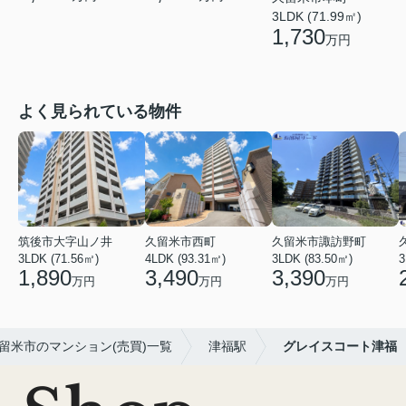
3LDK (71.99㎡)
1,730
万円
よく見られている物件
筑後市大字山ノ井
久留米市西町
久留米市諏訪野町
3LDK (71.56㎡)
4LDK (93.31㎡)
3LDK (83.50㎡)
3
1,890
3,490
3,390
万円
万円
万円
留米市のマンション(売買)一覧
津福駅
グレイスコート津福