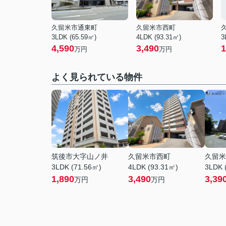
久留米市通東町
久留米市西町
3LDK (65.59㎡)
4LDK (93.31㎡)
3
4,590
3,490
1
万円
万円
よく見られている物件
筑後市大字山ノ井
久留米市西町
久留米
3LDK (71.56㎡)
4LDK (93.31㎡)
3LDK 
1,890
3,490
3,39
万円
万円