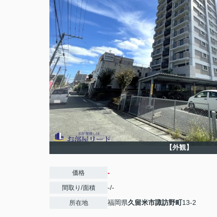
【外観】
-
価格
-/-
間取り/面積
福岡県
久留米市
諏訪野町
13-2
所在地