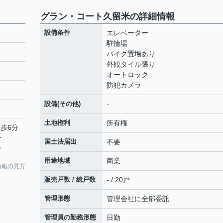
グラン・コート久留米の詳細情報
設備条件
エレベーター
駐輪場
バイク置場あり
外観タイル張り
オートロック
防犯カメラ
設備(その他)
-
土地権利
所有権
徒歩6分
分
国土法届出
不要
分
用途地域
商業
情報の見方
販売戸数 / 総戸数
- / 20戸
管理形態
管理会社に全部委託
管理員の勤務形態
日勤