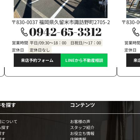
〒830-0037 福岡県久留米市諏訪野町2705-2
〒830-
0942-65-3312
営業時間
平日/09:30～18：00 日祝日/～17：00
営業時
定休日
定休日なし
定休日
来店予約フォーム
LINEから不動産相談
来
件を探す
コンテンツ
買について
お客様の声
ら探す
スタッフ紹介
探す
お役立ち情報
探す
店舗情報