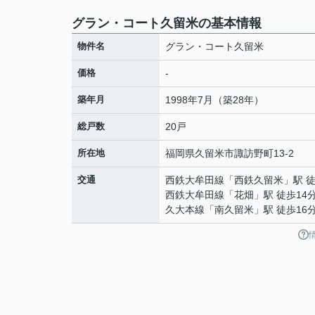
グラン・コート久留米の基本情報
物件名
グラン・コート久留米
価格
-
築年月
1998年7月（築28年）
総戸数
20戸
所在地
福岡県
久留米市
諏訪野町
13-2
交通
西鉄大牟田線
「
西鉄久留米
」駅 
西鉄大牟田線
「
花畑
」駅 徒歩14
久大本線
「
南久留米
」駅 徒歩16