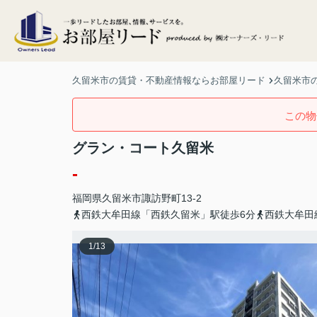
久留米市の賃貸・不動産情報ならお部屋リード
久留米市の
この物
グラン・コート久留米
-
福岡県
久留米市
諏訪野町
13-2
西鉄大牟田線「西鉄久留米」駅徒歩6分
西鉄大牟田
1
/
13