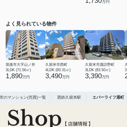
1,730
万円
よく見られている物件
筑後市大字山ノ井
久留米市西町
久留米市諏訪野町
3LDK (71.56㎡)
4LDK (93.31㎡)
3LDK (83.50㎡)
3
1,890
3,490
3,390
万円
万円
万円
市のマンション(売買)一覧
西鉄久留米駅
エバーライフ通町
Shop
【 店舗情報 】