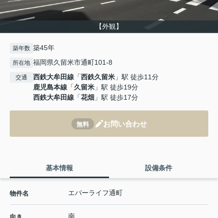
【外観】
築45年
築年数
福岡県久留米市通町101-8
所在地
西鉄大牟田線
「
西鉄久留米
」駅 徒歩11分
交通
鹿児島本線
「
久留米
」駅 徒歩19分
西鉄大牟田線
「
花畑
」駅 徒歩17分
お問い合わせ
無料
基本情報
設備条件
エバーライフ通町
物件名
南
向き