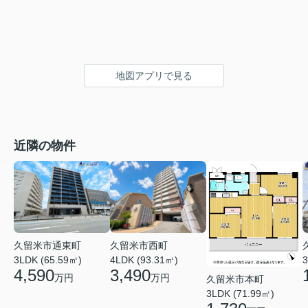
地図アプリで見る
近隣の物件
久留米市通東町
久留米市西町
3LDK (65.59㎡)
4LDK (93.31㎡)
3
4,590
3,490
万円
万円
久留米市本町
3LDK (71.99㎡)