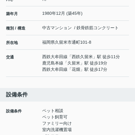
1980年12月 (築45年)
築年月
中古マンション / 鉄骨鉄筋コンクリート
種別 / 構造
福岡県
久留米市
通町
101-8
所在地
西鉄大牟田線
「
西鉄久留米
」駅 徒歩11分
交通
鹿児島本線
「
久留米
」駅 徒歩19分
西鉄大牟田線
「
花畑
」駅 徒歩17分
設備条件
ペット相談
設備条件
ペット飼育可
ファミリー向け
室内洗濯機置場