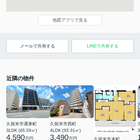
地図アプリで見る
メールで共有する
LINEで共有する
近隣の物件
久留米市通東町
久留米市西町
3LDK (65.59㎡)
4LDK (93.31㎡)
3
4,590
3,490
万円
万円
久留米市本町