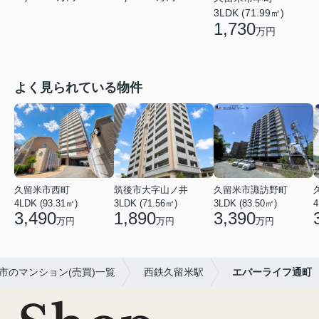
3LDK (71.99㎡)
1,730
万円
よく見られている物件
久留米市西町
筑後市大字山ノ井
久留米市諏訪野町
4LDK (93.31㎡)
3LDK (71.56㎡)
3LDK (83.50㎡)
4
3,490
1,890
3,390
万円
万円
万円
市のマンション(売買)一覧
西鉄久留米駅
エバーライフ通町