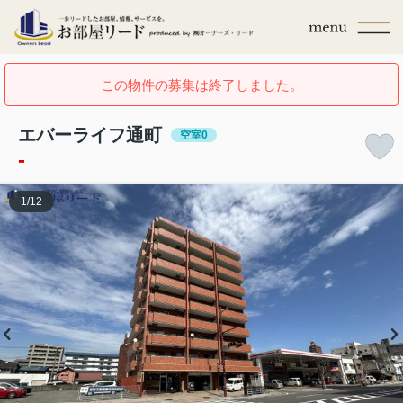
この物件の募集は終了しました。
エバーライフ通町
空室0
-
1
/
12