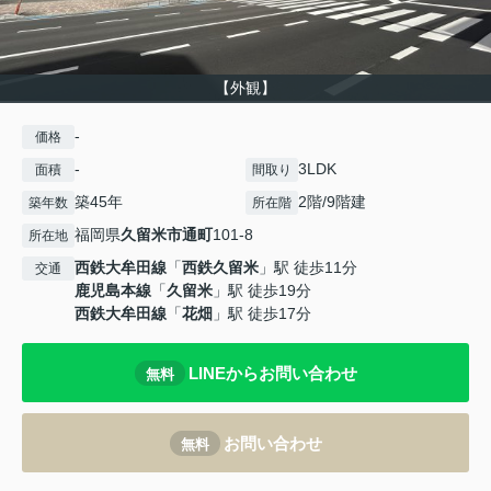
【外観】
-
価格
-
3LDK
面積
間取り
築45年
2階/9階建
築年数
所在階
福岡県
久留米市
通町
101-8
所在地
西鉄大牟田線
「
西鉄久留米
」駅 徒歩11分
交通
鹿児島本線
「
久留米
」駅 徒歩19分
西鉄大牟田線
「
花畑
」駅 徒歩17分
LINEからお問い合わせ
無料
お問い合わせ
無料