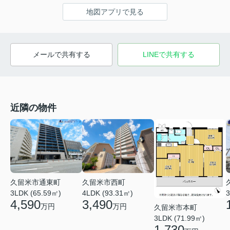
地図アプリで見る
メールで共有する
LINEで共有する
近隣の物件
久留米市通東町
久留米市西町
3LDK (65.59㎡)
4LDK (93.31㎡)
3
4,590
3,490
万円
万円
久留米市本町
3LDK (71.99㎡)
1,730