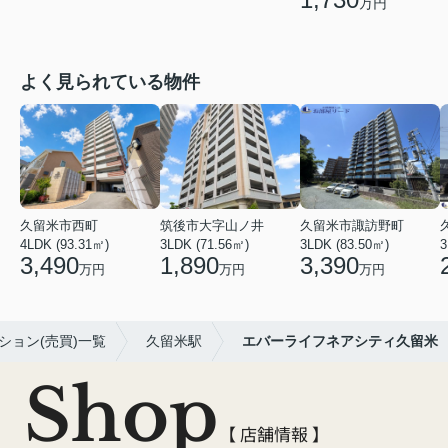
万円
よく見られている物件
久留米市西町
筑後市大字山ノ井
久留米市諏訪野町
4LDK (93.31㎡)
3LDK (71.56㎡)
3LDK (83.50㎡)
3
3,490
1,890
3,390
万円
万円
万円
ション(売買)一覧
久留米駅
エバーライフネアシティ久留米
Shop
【 店舗情報 】