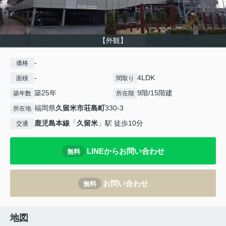
【外観】
-
価格
-
4LDK
面積
間取り
築25年
9階/15階建
築年数
所在階
福岡県
久留米市
荘島町
330-3
所在地
鹿児島本線
「
久留米
」駅 徒歩10分
交通
LINEからお問い合わせ
無料
お問い合わせ
無料
地図