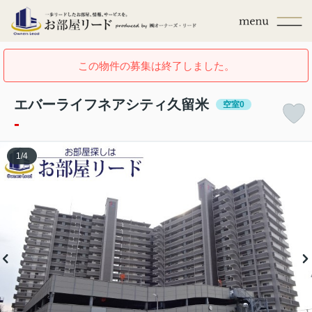
この物件の募集は終了しました。
エバーライフネアシティ久留米
空室0
-
1
/
4