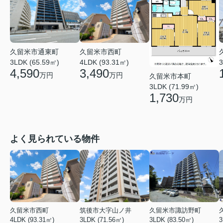
久留米市通東町
久留米市西町
3LDK (65.59㎡)
4LDK (93.31㎡)
3
4,590
3,490
万円
万円
久留米市本町
3LDK (71.99㎡)
1,730
万円
よく見られている物件
久留米市西町
筑後市大字山ノ井
久留米市諏訪野町
4LDK (93.31㎡)
3LDK (71.56㎡)
3LDK (83.50㎡)
3