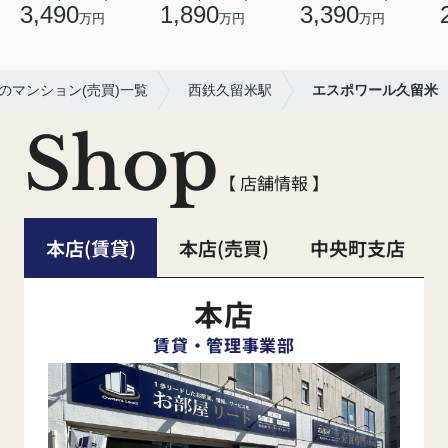
3,490
1,890
3,390
万円
万円
万円
のマンション(売買)一覧
西鉄久留米駅
エスポワール久留米
Shop
【 店舗情報 】
本店(賃貸)
本店(売買)
中央町支店
本店
賃貸・管理事業部