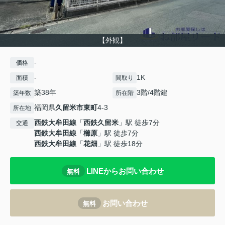
【外観】
-
価格
-
1K
面積
間取り
築38年
3階/4階建
築年数
所在階
福岡県
久留米市
東町
4-3
所在地
西鉄大牟田線
「
西鉄久留米
」駅 徒歩7分
交通
西鉄大牟田線
「
櫛原
」駅 徒歩7分
西鉄大牟田線
「
花畑
」駅 徒歩18分
LINEからお問い合わせ
無料
お問い合わせ
無料