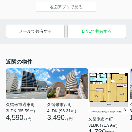
地図アプリで見る
メールで共有する
LINEで共有する
近隣の物件
久留米市通東町
久留米市西町
3LDK (65.59㎡)
4LDK (93.31㎡)
3
4,590
3,490
万円
万円
久留米市本町
3LDK (71.99㎡)
1,730