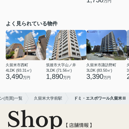
万円
よく見られている物件
久留米市西町
筑後市大字山ノ井
久留米市諏訪野町
4LDK (93.31㎡)
3LDK (71.56㎡)
3LDK (83.50㎡)
3
3,490
1,890
3,390
万円
万円
万円
ン(売買)一覧
久留米大学前駅
ドミ・エスポワール久留米Ⅲ
Shop
【 店舗情報 】