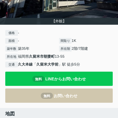
【外観】
-
価格
-
1K
面積
間取り
築35年
2階/7階建
築年数
所在階
福岡県
久留米市
朝妻町
13-55
所在地
久大本線
「
久留米大学前
」駅 徒歩5分
交通
LINEからお問い合わせ
無料
お問い合わせ
無料
地図