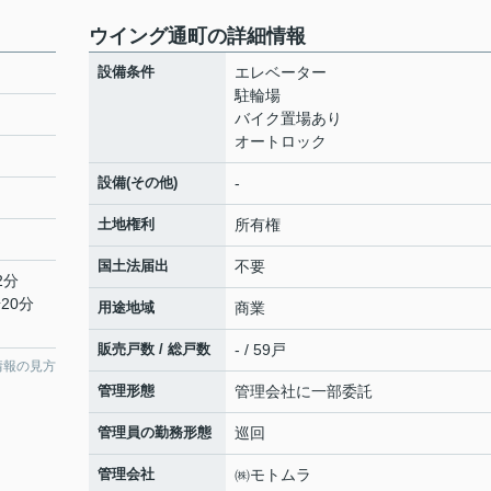
ウイング通町の詳細情報
設備条件
エレベーター
駐輪場
バイク置場あり
オートロック
設備(その他)
-
土地権利
所有権
国土法届出
不要
2分
20分
用途地域
商業
販売戸数 / 総戸数
- / 59戸
情報の見方
管理形態
管理会社に一部委託
管理員の勤務形態
巡回
管理会社
㈱モトムラ