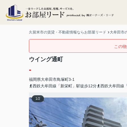
久留米市の賃貸・不動産情報ならお部屋リード
大牟田市の
この物
ウイング通町
-
福岡県
大牟田市
鳥塚町
3-1
西鉄大牟田線「新栄町」駅徒歩12分
西鉄大牟田線「
1
/
2