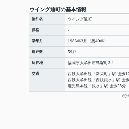
ウイング通町の基本情報
物件名
ウイング通町
価格
-
築年月
1986年3月（築40年）
総戸数
59戸
所在地
福岡県
大牟田市
鳥塚町
3-1
交通
西鉄大牟田線
「
新栄町
」駅 徒歩1
西鉄大牟田線
「
西鉄銀水
」駅 徒歩
鹿児島本線
「
銀水
」駅 徒歩23分