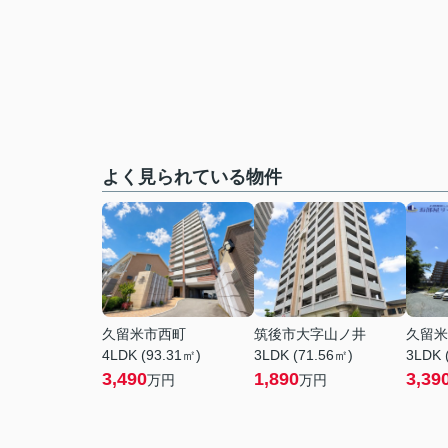
よく見られている物件
久留米市西町
筑後市大字山ノ井
久留米
4LDK (93.31㎡)
3LDK (71.56㎡)
3LDK 
3,490
1,890
3,39
万円
万円