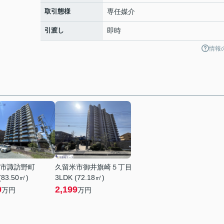
取引態様
専任媒介
引渡し
即時
情報
市諏訪野町
久留米市御井旗崎５丁目
(83.50㎡)
3LDK (72.18㎡)
0
2,199
万円
万円