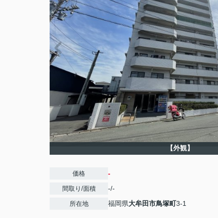
【外観】
-
価格
-/-
間取り/面積
福岡県
大牟田市
鳥塚町
3-1
所在地