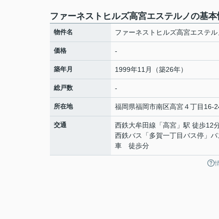
ファーネストヒルズ高宮エステルノの基本
物件名
ファーネストヒルズ高宮エステル
価格
-
築年月
1999年11月（築26年）
総戸数
-
所在地
福岡県
福岡市南区
高宮
４丁目16-2
交通
西鉄大牟田線
「
高宮
」駅 徒歩12
西鉄バス「多賀一丁目バス停」バ
車 徒歩分