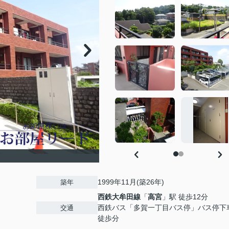
1999年11月(築26年)
築年
西鉄大牟田線
「
高宮
」駅 徒歩12分
西鉄バス「多賀一丁目バス停」バス停
交通
徒歩分