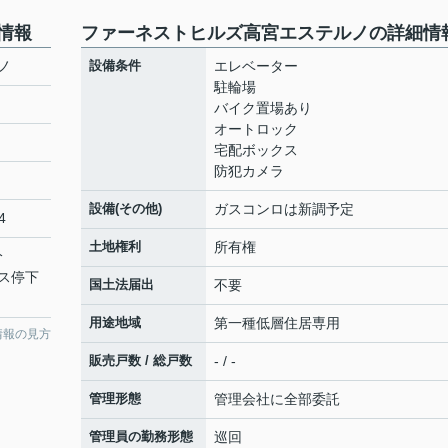
情報
ファーネストヒルズ高宮エステルノの詳細情
ノ
設備条件
エレベーター
駐輪場
バイク置場あり
オートロック
宅配ボックス
防犯カメラ
設備(その他)
ガスコンロは新調予定
4
土地権利
所有権
分
ス停下
国土法届出
不要
用途地域
第一種低層住居専用
情報の見方
販売戸数 / 総戸数
- / -
管理形態
管理会社に全部委託
管理員の勤務形態
巡回