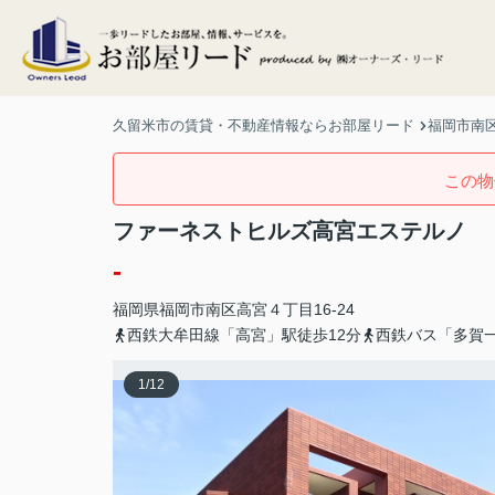
久留米市の賃貸・不動産情報ならお部屋リード
福岡市南区
この物
ファーネストヒルズ高宮エステルノ
-
福岡県
福岡市南区
高宮
４丁目16-24
西鉄大牟田線「高宮」駅徒歩12分
西鉄バス「多賀
1
/
12