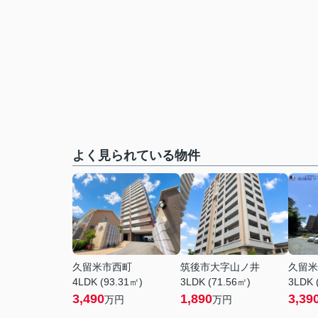
よく見られている物件
久留米市西町
筑後市大字山ノ井
久留米
4LDK (93.31㎡)
3LDK (71.56㎡)
3LDK 
3,490
1,890
3,39
万円
万円