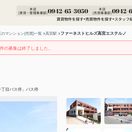
本店
本店
0942-65-3050
0942-6
(賃貸・管理事業部)
(売買事業部)
賃貸物件を探す
売買物件を探す
スタッフ
ファーネストヒルズ高宮エステルノ
のマンション(売買)一覧
高宮駅
件の募集は終了しました。
一丁目バス停」バス停