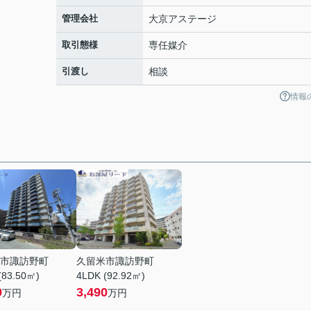
管理会社
大京アステージ
取引態様
専任媒介
引渡し
相談
情報
市諏訪野町
久留米市諏訪野町
(83.50㎡)
4LDK (92.92㎡)
0
3,490
万円
万円