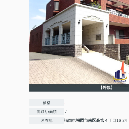
【外観】
-
価格
-/-
間取り/面積
福岡県
福岡市南区
高宮
４丁目16-24
所在地